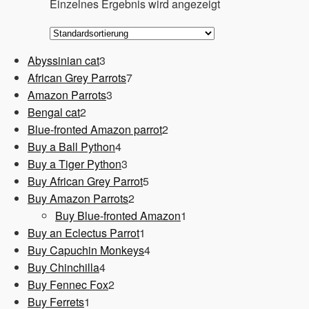
Einzelnes Ergebnis wird angezeigt
3
Abyssinian cat
3
Produkte
7
African Grey Parrots
7
3
Produkte
Amazon Parrots
3
2
Produkte
Bengal cat
2
Produkte
2
Blue-fronted Amazon parrot
2
4
Produkte
Buy a Ball Python
4
Produkte
3
Buy a Tiger Python
3
Produkte
5
Buy African Grey Parrot
5
2
Produkte
Buy Amazon Parrots
2
Produkte
1
Buy Blue-fronted Amazon
1
1
Produkt
Buy an Eclectus Parrot
1
Produkt
4
Buy Capuchin Monkeys
4
4
Produkte
Buy Chinchilla
4
Produkte
2
Buy Fennec Fox
2
1
Produkte
Buy Ferrets
1