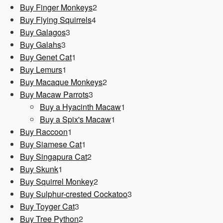
Produkt
2
Buy Finger Monkeys
2
4
Produkte
Buy Flying Squirrels
4
3
Produkte
Buy Galagos
3
3
Produkte
Buy Galahs
3
Produkte
1
Buy Genet Cat
1
1
Produkt
Buy Lemurs
1
Produkt
2
Buy Macaque Monkeys
2
3
Produkte
Buy Macaw Parrots
3
Produkte
1
Buy a Hyacinth Macaw
1
1
Produkt
Buy a Spix's Macaw
1
1
Produkt
Buy Raccoon
1
Produkt
1
Buy Siamese Cat
1
Produkt
2
Buy Singapura Cat
2
1
Produkte
Buy Skunk
1
Produkt
2
Buy Squirrel Monkey
2
Produkte
3
Buy Sulphur-crested Cockatoo
3
3
Produkte
Buy Toyger Cat
3
Produkte
2
Buy Tree Python
2