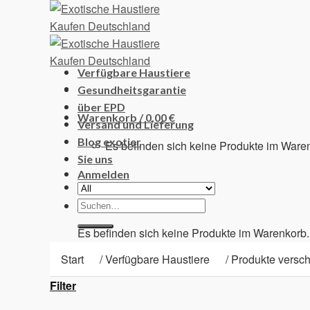
Skip
to
content
Verfügbare Haustiere
Gesundheitsgarantie
über EPD
Warenkorb /
0,00
€
Versand und Lieferung
Blog exotier
Es befinden sich keine Produkte im Ware
Sie uns
Anmelden
Suchen
Warenkorb
nach:
Es befinden sich keine Produkte im Warenkorb.
Start
/
Verfügbare Haustiere
/
Produkte versch
Filter