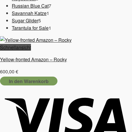
Produkte
7
Russian Blue Cat
7
1
Produkte
Savannah Katze
1
5
Produkt
Sugar Glider
5
Produkte
1
Tarantula for Sale
1
Produkt
Schnellansicht
Yellow-fronted Amazon – Rocky
600,00
€
In den Warenkorb