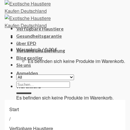
Skip
to
content
Verfügbare Haustiere
Gesundheitsgarantie
über EPD
Warenkorb /
0,00
€
Versand und Lieferung
Blog exotier
Es befinden sich keine Produkte im Warenkorb.
Sie uns
Anmelden
Suchen
Warenkorb
nach:
Es befinden sich keine Produkte im Warenkorb.
Start
/
Verfügbare Haustiere