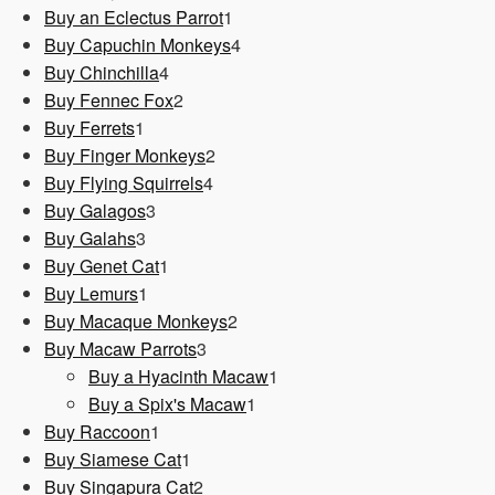
1
Produkt
Buy an Eclectus Parrot
1
Produkt
4
Buy Capuchin Monkeys
4
4
Produkte
Buy Chinchilla
4
Produkte
2
Buy Fennec Fox
2
1
Produkte
Buy Ferrets
1
Produkt
2
Buy Finger Monkeys
2
4
Produkte
Buy Flying Squirrels
4
3
Produkte
Buy Galagos
3
3
Produkte
Buy Galahs
3
Produkte
1
Buy Genet Cat
1
1
Produkt
Buy Lemurs
1
Produkt
2
Buy Macaque Monkeys
2
3
Produkte
Buy Macaw Parrots
3
Produkte
1
Buy a Hyacinth Macaw
1
1
Produkt
Buy a Spix's Macaw
1
1
Produkt
Buy Raccoon
1
Produkt
1
Buy Siamese Cat
1
Produkt
2
Buy Singapura Cat
2