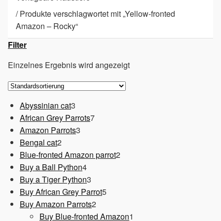
/
Produkte verschlagwortet mit „Yellow-fronted
Amazon – Rocky“
Filter
Einzelnes Ergebnis wird angezeigt
3
Abyssinian cat
3
Produkte
7
African Grey Parrots
7
3
Produkte
Amazon Parrots
3
2
Produkte
Bengal cat
2
Produkte
2
Blue-fronted Amazon parrot
2
4
Produkte
Buy a Ball Python
4
Produkte
3
Buy a Tiger Python
3
Produkte
5
Buy African Grey Parrot
5
2
Produkte
Buy Amazon Parrots
2
Produkte
1
Buy Blue-fronted Amazon
1