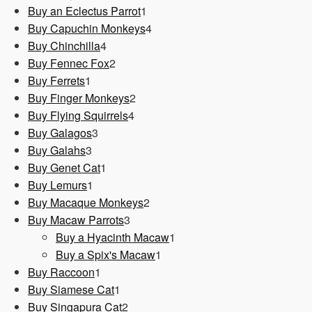
1
Produkt
Buy an Eclectus Parrot
1
Produkt
4
Buy Capuchin Monkeys
4
4
Produkte
Buy Chinchilla
4
Produkte
2
Buy Fennec Fox
2
1
Produkte
Buy Ferrets
1
Produkt
2
Buy Finger Monkeys
2
4
Produkte
Buy Flying Squirrels
4
3
Produkte
Buy Galagos
3
3
Produkte
Buy Galahs
3
Produkte
1
Buy Genet Cat
1
1
Produkt
Buy Lemurs
1
Produkt
2
Buy Macaque Monkeys
2
3
Produkte
Buy Macaw Parrots
3
Produkte
1
Buy a Hyacinth Macaw
1
1
Produkt
Buy a Spix's Macaw
1
1
Produkt
Buy Raccoon
1
Produkt
1
Buy Siamese Cat
1
Produkt
2
Buy Singapura Cat
2