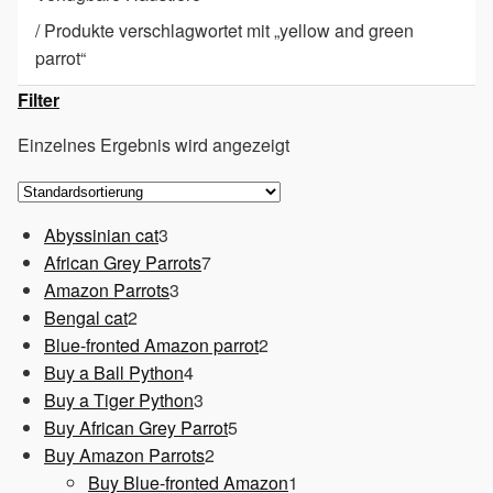
/
Produkte verschlagwortet mit „yellow and green
parrot“
Filter
Einzelnes Ergebnis wird angezeigt
3
Abyssinian cat
3
Produkte
7
African Grey Parrots
7
3
Produkte
Amazon Parrots
3
2
Produkte
Bengal cat
2
Produkte
2
Blue-fronted Amazon parrot
2
4
Produkte
Buy a Ball Python
4
Produkte
3
Buy a Tiger Python
3
Produkte
5
Buy African Grey Parrot
5
2
Produkte
Buy Amazon Parrots
2
Produkte
1
Buy Blue-fronted Amazon
1