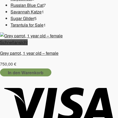
Produkte
7
Russian Blue Cat
7
1
Produkte
Savannah Katze
1
5
Produkt
Sugar Glider
5
Produkte
1
Tarantula for Sale
1
Produkt
Schnellansicht
Grey parrot, 1 year old – female
750,00
€
In den Warenkorb