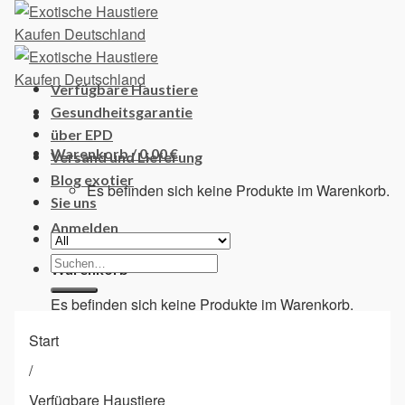
Skip
to
content
Verfügbare Haustiere
Gesundheitsgarantie
über EPD
Warenkorb /
0,00
€
Versand und Lieferung
Blog exotier
Es befinden sich keine Produkte im Warenkorb.
Sie uns
Anmelden
Suchen
Warenkorb
nach:
Es befinden sich keine Produkte im Warenkorb.
Start
/
Verfügbare Haustiere