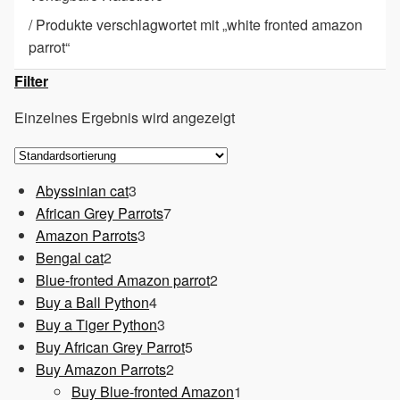
/
Produkte verschlagwortet mit „white fronted amazon
parrot“
Filter
Einzelnes Ergebnis wird angezeigt
3
Abyssinian cat
3
Produkte
7
African Grey Parrots
7
3
Produkte
Amazon Parrots
3
2
Produkte
Bengal cat
2
Produkte
2
Blue-fronted Amazon parrot
2
4
Produkte
Buy a Ball Python
4
Produkte
3
Buy a Tiger Python
3
Produkte
5
Buy African Grey Parrot
5
2
Produkte
Buy Amazon Parrots
2
Produkte
1
Buy Blue-fronted Amazon
1