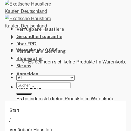
Skip
to
content
Verfügbare Haustiere
Gesundheitsgarantie
über EPD
Warenkorb /
0,00
€
Versand und Lieferung
Blog exotier
Es befinden sich keine Produkte im Warenkorb.
Sie uns
Anmelden
Suchen
Warenkorb
nach:
Es befinden sich keine Produkte im Warenkorb.
Start
/
Verfügbare Haustiere