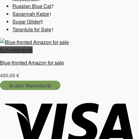
Produkte
7
Russian Blue Cat
7
1
Produkte
Savannah Katze
1
5
Produkt
Sugar Glider
5
Produkte
1
Tarantula for Sale
1
Produkt
Schnellansicht
Blue-fronted Amazon for sale
450,00
€
In den Warenkorb