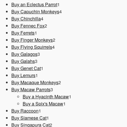
1
Produkt
Buy an Eclectus Parrot
1
Produkt
4
Buy Capuchin Monkeys
4
4
Produkte
Buy Chinchilla
4
Produkte
2
Buy Fennec Fox
2
1
Produkte
Buy Ferrets
1
Produkt
2
Buy Finger Monkeys
2
4
Produkte
Buy Flying Squirrels
4
3
Produkte
Buy Galagos
3
3
Produkte
Buy Galahs
3
Produkte
1
Buy Genet Cat
1
1
Produkt
Buy Lemurs
1
Produkt
2
Buy Macaque Monkeys
2
3
Produkte
Buy Macaw Parrots
3
Produkte
1
Buy a Hyacinth Macaw
1
1
Produkt
Buy a Spix's Macaw
1
1
Produkt
Buy Raccoon
1
Produkt
1
Buy Siamese Cat
1
Produkt
2
Buy Singapura Cat
2