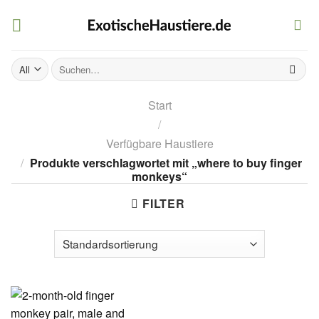
Skip
to
content
Suchen
nach:
Start
/
Verfügbare Haustiere
/
Produkte verschlagwortet mit „where to buy finger
monkeys“
FILTER