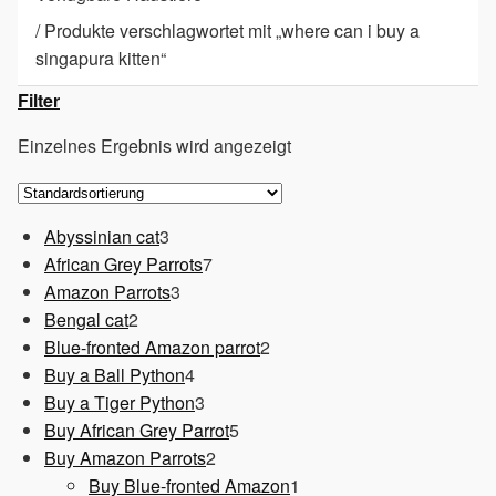
/
Produkte verschlagwortet mit „where can i buy a
singapura kitten“
Filter
Einzelnes Ergebnis wird angezeigt
3
Abyssinian cat
3
Produkte
7
African Grey Parrots
7
3
Produkte
Amazon Parrots
3
2
Produkte
Bengal cat
2
Produkte
2
Blue-fronted Amazon parrot
2
4
Produkte
Buy a Ball Python
4
Produkte
3
Buy a Tiger Python
3
Produkte
5
Buy African Grey Parrot
5
2
Produkte
Buy Amazon Parrots
2
Produkte
1
Buy Blue-fronted Amazon
1