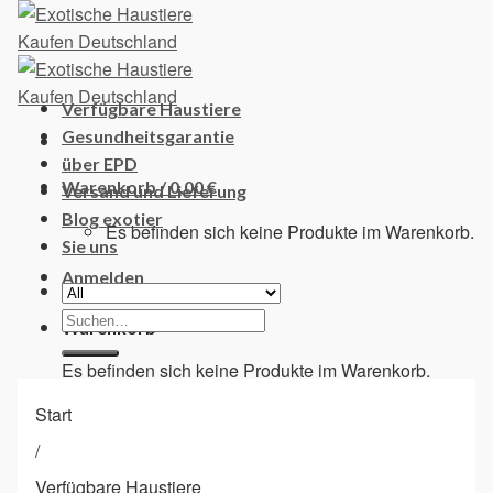
Skip
to
content
Verfügbare Haustiere
Gesundheitsgarantie
über EPD
Warenkorb /
0,00
€
Versand und Lieferung
Blog exotier
Es befinden sich keine Produkte im Warenkorb.
Sie uns
Anmelden
Suchen
Warenkorb
nach:
Es befinden sich keine Produkte im Warenkorb.
Start
/
Verfügbare Haustiere