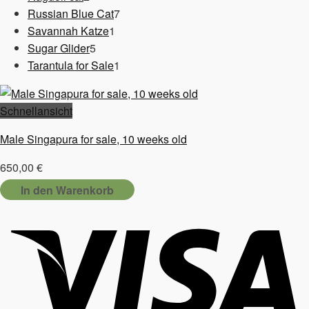
Produkte
7
Russian Blue Cat
7
1
Produkte
Savannah Katze
1
5
Produkt
Sugar Glider
5
Produkte
1
Tarantula for Sale
1
Produkt
Schnellansicht
Male Singapura for sale, 10 weeks old
650,00
€
In den Warenkorb