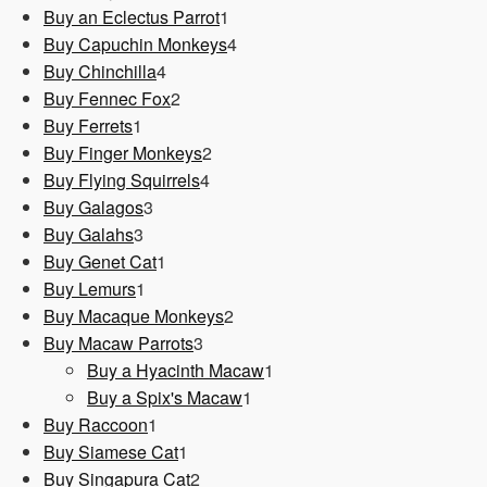
1
Produkt
Buy an Eclectus Parrot
1
Produkt
4
Buy Capuchin Monkeys
4
4
Produkte
Buy Chinchilla
4
Produkte
2
Buy Fennec Fox
2
1
Produkte
Buy Ferrets
1
Produkt
2
Buy Finger Monkeys
2
4
Produkte
Buy Flying Squirrels
4
3
Produkte
Buy Galagos
3
3
Produkte
Buy Galahs
3
Produkte
1
Buy Genet Cat
1
1
Produkt
Buy Lemurs
1
Produkt
2
Buy Macaque Monkeys
2
3
Produkte
Buy Macaw Parrots
3
Produkte
1
Buy a Hyacinth Macaw
1
1
Produkt
Buy a Spix's Macaw
1
1
Produkt
Buy Raccoon
1
Produkt
1
Buy Siamese Cat
1
Produkt
2
Buy Singapura Cat
2