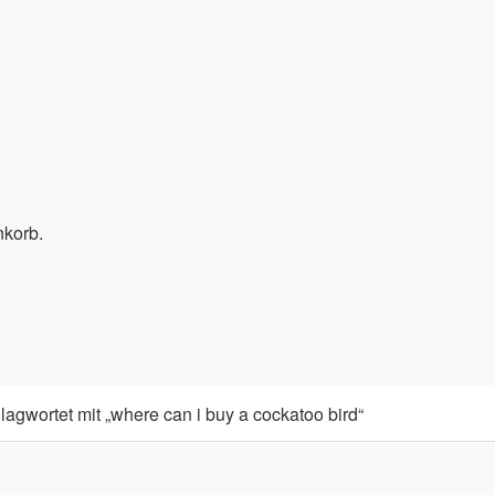
nkorb.
agwortet mit „where can i buy a cockatoo bird“