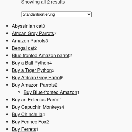
Showing all 2 results
3
Abyssinian cat
3
Produkte
7
African Grey Parrots
7
3
Produkte
Amazon Parrots
3
2
Produkte
Bengal cat
2
Produkte
2
Blue-fronted Amazon parrot
2
4
Produkte
Buy a Ball Python
4
Produkte
3
Buy a Tiger Python
3
Produkte
5
Buy African Grey Parrot
5
2
Produkte
Buy Amazon Parrots
2
Produkte
1
Buy Blue-fronted Amazon
1
1
Produkt
Buy an Eclectus Parrot
1
Produkt
4
Buy Capuchin Monkeys
4
4
Produkte
Buy Chinchilla
4
Produkte
2
Buy Fennec Fox
2
1
Produkte
Buy Ferrets
1