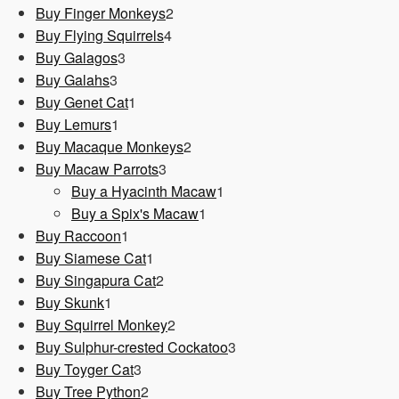
Produkt
2
Buy Finger Monkeys
2
4
Produkte
Buy Flying Squirrels
4
3
Produkte
Buy Galagos
3
3
Produkte
Buy Galahs
3
Produkte
1
Buy Genet Cat
1
1
Produkt
Buy Lemurs
1
Produkt
2
Buy Macaque Monkeys
2
3
Produkte
Buy Macaw Parrots
3
Produkte
1
Buy a Hyacinth Macaw
1
1
Produkt
Buy a Spix's Macaw
1
1
Produkt
Buy Raccoon
1
Produkt
1
Buy Siamese Cat
1
Produkt
2
Buy Singapura Cat
2
1
Produkte
Buy Skunk
1
Produkt
2
Buy Squirrel Monkey
2
Produkte
3
Buy Sulphur-crested Cockatoo
3
3
Produkte
Buy Toyger Cat
3
Produkte
2
Buy Tree Python
2