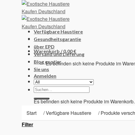
Skip
to
content
Verfügbare Haustiere
Gesundheitsgarantie
über EPD
Warenkorb /
0,00
€
Versand und Lieferung
Blog exotier
Es befinden sich keine Produkte im Ware
Sie uns
Anmelden
Suchen
Warenkorb
nach:
Es befinden sich keine Produkte im Warenkorb.
Start
/
Verfügbare Haustiere
/
Produkte verschl
Filter