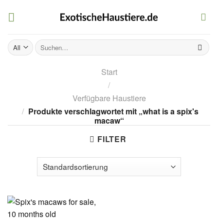
Skip
to
content
Suchen
nach:
Start
/
Verfügbare Haustiere
/
Produkte verschlagwortet mit „what is a spix's
macaw“
FILTER