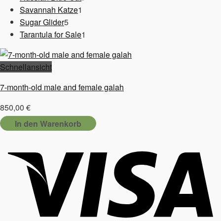
1
Produkte
Savannah Katze
1
5
Produkt
Sugar Glider
5
Produkte
1
Tarantula for Sale
1
Produkt
Schnellansicht
7-month-old male and female galah
850,00
€
In den Warenkorb