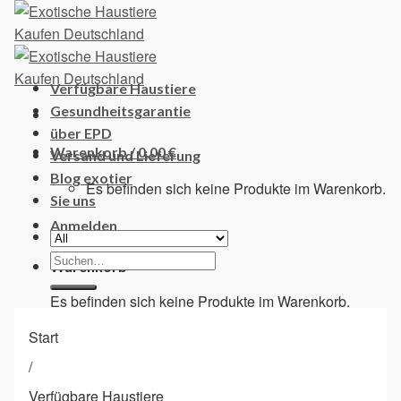
Skip
to
content
Verfügbare Haustiere
Gesundheitsgarantie
über EPD
Warenkorb /
0,00
€
Versand und Lieferung
Blog exotier
Es befinden sich keine Produkte im Warenkorb.
Sie uns
Anmelden
Suchen
Warenkorb
nach:
Es befinden sich keine Produkte im Warenkorb.
Start
/
Verfügbare Haustiere