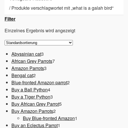
/
Produkte verschlagwortet mit „what is a galah bird“
Filter
Einzelnes Ergebnis wird angezeigt
3
Abyssinian cat
3
Produkte
7
African Grey Parrots
7
3
Produkte
Amazon Parrots
3
2
Produkte
Bengal cat
2
Produkte
2
Blue-fronted Amazon parrot
2
4
Produkte
Buy a Ball Python
4
Produkte
3
Buy a Tiger Python
3
Produkte
5
Buy African Grey Parrot
5
2
Produkte
Buy Amazon Parrots
2
Produkte
1
Buy Blue-fronted Amazon
1
1
Produkt
Buy an Eclectus Parrot
1