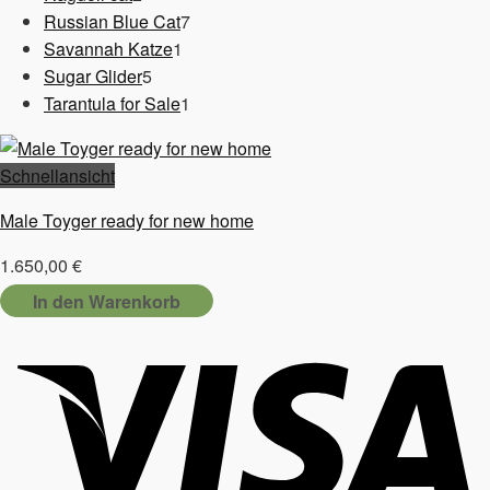
Produkte
7
Russian Blue Cat
7
1
Produkte
Savannah Katze
1
5
Produkt
Sugar Glider
5
Produkte
1
Tarantula for Sale
1
Produkt
Schnellansicht
Male Toyger ready for new home
1.650,00
€
In den Warenkorb