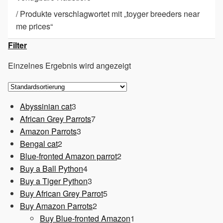
/
Produkte verschlagwortet mit „toyger breeders near
me prices“
Filter
Einzelnes Ergebnis wird angezeigt
3
Abyssinian cat
3
Produkte
7
African Grey Parrots
7
3
Produkte
Amazon Parrots
3
2
Produkte
Bengal cat
2
Produkte
2
Blue-fronted Amazon parrot
2
4
Produkte
Buy a Ball Python
4
Produkte
3
Buy a Tiger Python
3
Produkte
5
Buy African Grey Parrot
5
2
Produkte
Buy Amazon Parrots
2
Produkte
1
Buy Blue-fronted Amazon
1