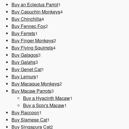
1
Produkt
Buy an Eclectus Parrot
1
Produkt
4
Buy Capuchin Monkeys
4
4
Produkte
Buy Chinchilla
4
Produkte
2
Buy Fennec Fox
2
1
Produkte
Buy Ferrets
1
Produkt
2
Buy Finger Monkeys
2
4
Produkte
Buy Flying Squirrels
4
3
Produkte
Buy Galagos
3
3
Produkte
Buy Galahs
3
Produkte
1
Buy Genet Cat
1
1
Produkt
Buy Lemurs
1
Produkt
2
Buy Macaque Monkeys
2
3
Produkte
Buy Macaw Parrots
3
Produkte
1
Buy a Hyacinth Macaw
1
1
Produkt
Buy a Spix's Macaw
1
1
Produkt
Buy Raccoon
1
Produkt
1
Buy Siamese Cat
1
Produkt
2
Buy Singapura Cat
2