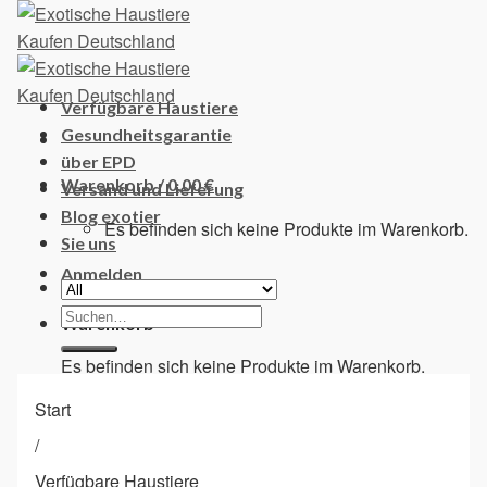
Skip
to
content
Verfügbare Haustiere
Gesundheitsgarantie
über EPD
Warenkorb /
0,00
€
Versand und Lieferung
Blog exotier
Es befinden sich keine Produkte im Warenkorb.
Sie uns
Anmelden
Suchen
Warenkorb
nach:
Es befinden sich keine Produkte im Warenkorb.
Start
/
Verfügbare Haustiere