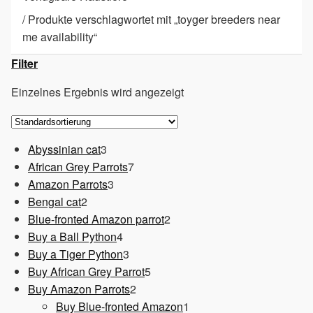
/
Produkte verschlagwortet mit „toyger breeders near
me availability“
Filter
Einzelnes Ergebnis wird angezeigt
3
Abyssinian cat
3
Produkte
7
African Grey Parrots
7
3
Produkte
Amazon Parrots
3
2
Produkte
Bengal cat
2
Produkte
2
Blue-fronted Amazon parrot
2
4
Produkte
Buy a Ball Python
4
Produkte
3
Buy a Tiger Python
3
Produkte
5
Buy African Grey Parrot
5
2
Produkte
Buy Amazon Parrots
2
Produkte
1
Buy Blue-fronted Amazon
1