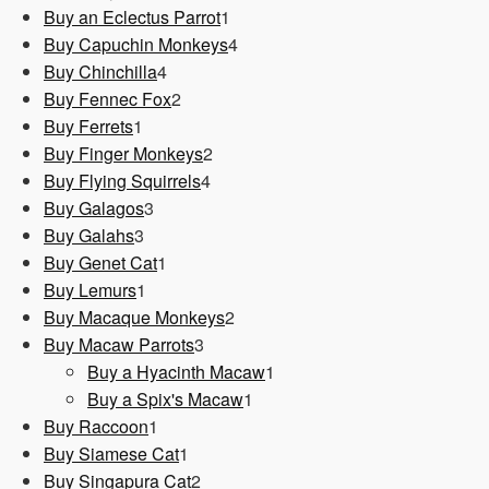
1
Produkt
Buy an Eclectus Parrot
1
Produkt
4
Buy Capuchin Monkeys
4
4
Produkte
Buy Chinchilla
4
Produkte
2
Buy Fennec Fox
2
1
Produkte
Buy Ferrets
1
Produkt
2
Buy Finger Monkeys
2
4
Produkte
Buy Flying Squirrels
4
3
Produkte
Buy Galagos
3
3
Produkte
Buy Galahs
3
Produkte
1
Buy Genet Cat
1
1
Produkt
Buy Lemurs
1
Produkt
2
Buy Macaque Monkeys
2
3
Produkte
Buy Macaw Parrots
3
Produkte
1
Buy a Hyacinth Macaw
1
1
Produkt
Buy a Spix's Macaw
1
1
Produkt
Buy Raccoon
1
Produkt
1
Buy Siamese Cat
1
Produkt
2
Buy Singapura Cat
2