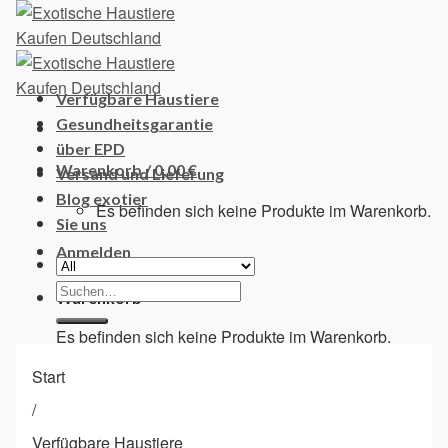
Skip
to
content
Verfügbare Haustiere
Gesundheitsgarantie
über EPD
Warenkorb /
0,00
€
Versand und Lieferung
Blog exotier
Es befinden sich keine Produkte im Warenkorb.
Sie uns
Anmelden
Suchen
Warenkorb
nach:
Es befinden sich keine Produkte im Warenkorb.
Start
/
Verfügbare Haustiere