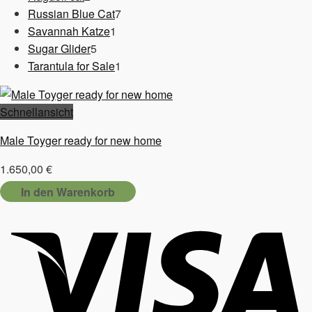
Produkte
7
Russian Blue Cat
7
1
Produkte
Savannah Katze
1
5
Produkt
Sugar Glider
5
Produkte
1
Tarantula for Sale
1
Produkt
Schnellansicht
Male Toyger ready for new home
1.650,00
€
In den Warenkorb