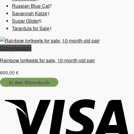
Produkte
7
Russian Blue Cat
7
1
Produkte
Savannah Katze
1
5
Produkt
Sugar Glider
5
Produkte
1
Tarantula for Sale
1
Produkt
Schnellansicht
Rainbow lorikeets for sale, 10-month-old pair
800,00
€
In den Warenkorb