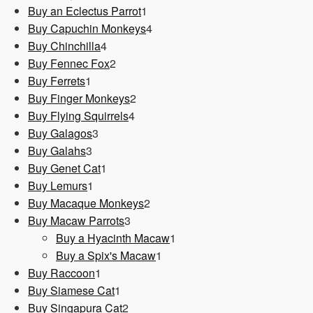
1
Produkt
Buy an Eclectus Parrot
1
Produkt
4
Buy Capuchin Monkeys
4
4
Produkte
Buy Chinchilla
4
Produkte
2
Buy Fennec Fox
2
1
Produkte
Buy Ferrets
1
Produkt
2
Buy Finger Monkeys
2
4
Produkte
Buy Flying Squirrels
4
3
Produkte
Buy Galagos
3
3
Produkte
Buy Galahs
3
Produkte
1
Buy Genet Cat
1
1
Produkt
Buy Lemurs
1
Produkt
2
Buy Macaque Monkeys
2
3
Produkte
Buy Macaw Parrots
3
Produkte
1
Buy a Hyacinth Macaw
1
1
Produkt
Buy a Spix's Macaw
1
1
Produkt
Buy Raccoon
1
Produkt
1
Buy Siamese Cat
1
Produkt
2
Buy Singapura Cat
2