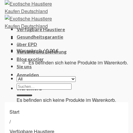
Skip
to
content
Verfügbare Haustiere
Gesundheitsgarantie
über EPD
Warenkorb /
0,00
€
Versand und Lieferung
Blog exotier
Es befinden sich keine Produkte im Warenkorb.
Sie uns
Anmelden
Suchen
Warenkorb
nach:
Es befinden sich keine Produkte im Warenkorb.
Start
/
Verfügbare Haustiere