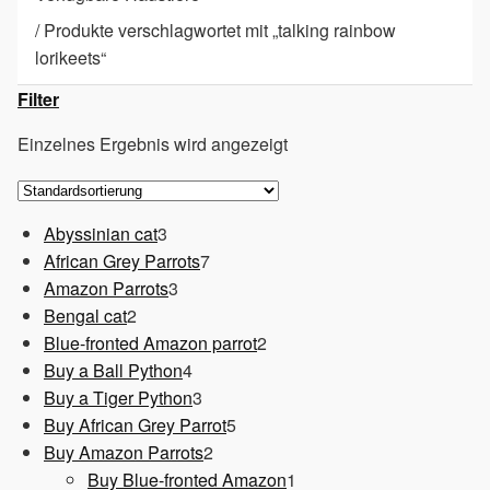
/
Produkte verschlagwortet mit „talking rainbow
lorikeets“
Filter
Einzelnes Ergebnis wird angezeigt
3
Abyssinian cat
3
Produkte
7
African Grey Parrots
7
3
Produkte
Amazon Parrots
3
2
Produkte
Bengal cat
2
Produkte
2
Blue-fronted Amazon parrot
2
4
Produkte
Buy a Ball Python
4
Produkte
3
Buy a Tiger Python
3
Produkte
5
Buy African Grey Parrot
5
2
Produkte
Buy Amazon Parrots
2
Produkte
1
Buy Blue-fronted Amazon
1