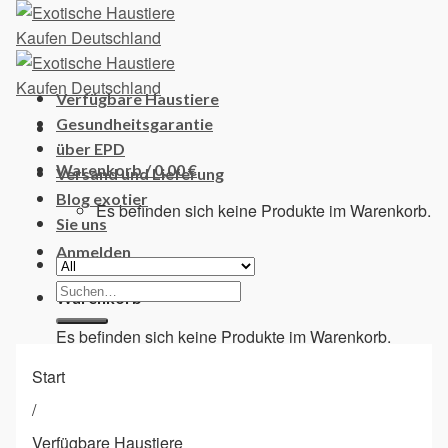
Skip
to
content
Verfügbare Haustiere
Gesundheitsgarantie
über EPD
Warenkorb /
0,00
€
Versand und Lieferung
Blog exotier
Es befinden sich keine Produkte im Warenkorb.
Sie uns
Anmelden
Suchen
Warenkorb
nach:
Es befinden sich keine Produkte im Warenkorb.
Start
/
Verfügbare Haustiere