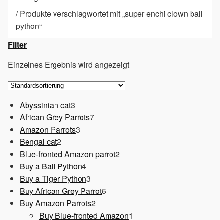
/
Produkte verschlagwortet mit „super enchi clown ball
python“
Filter
Einzelnes Ergebnis wird angezeigt
3
Abyssinian cat
3
Produkte
7
African Grey Parrots
7
3
Produkte
Amazon Parrots
3
2
Produkte
Bengal cat
2
Produkte
2
Blue-fronted Amazon parrot
2
4
Produkte
Buy a Ball Python
4
Produkte
3
Buy a Tiger Python
3
Produkte
5
Buy African Grey Parrot
5
2
Produkte
Buy Amazon Parrots
2
Produkte
1
Buy Blue-fronted Amazon
1