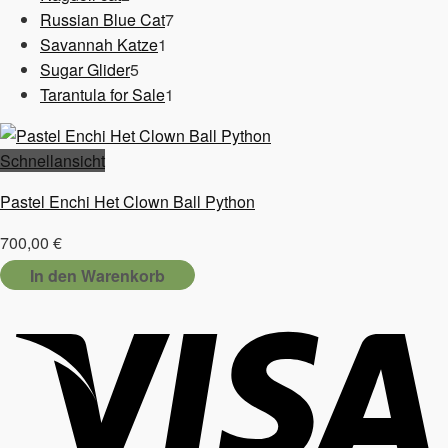
Produkte
7
Russian Blue Cat
7
1
Produkte
Savannah Katze
1
5
Produkt
Sugar Glider
5
Produkte
1
Tarantula for Sale
1
Produkt
Schnellansicht
Pastel Enchi Het Clown Ball Python
700,00
€
In den Warenkorb