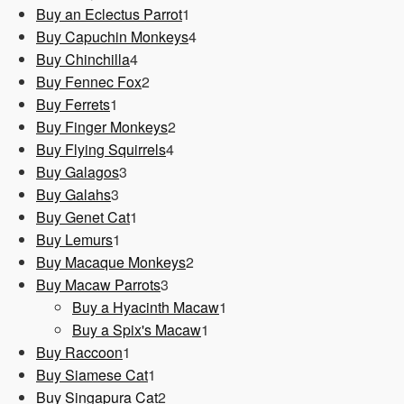
1
Produkt
Buy an Eclectus Parrot
1
Produkt
4
Buy Capuchin Monkeys
4
4
Produkte
Buy Chinchilla
4
Produkte
2
Buy Fennec Fox
2
1
Produkte
Buy Ferrets
1
Produkt
2
Buy Finger Monkeys
2
4
Produkte
Buy Flying Squirrels
4
3
Produkte
Buy Galagos
3
3
Produkte
Buy Galahs
3
Produkte
1
Buy Genet Cat
1
1
Produkt
Buy Lemurs
1
Produkt
2
Buy Macaque Monkeys
2
3
Produkte
Buy Macaw Parrots
3
Produkte
1
Buy a Hyacinth Macaw
1
1
Produkt
Buy a Spix's Macaw
1
1
Produkt
Buy Raccoon
1
Produkt
1
Buy Siamese Cat
1
Produkt
2
Buy Singapura Cat
2