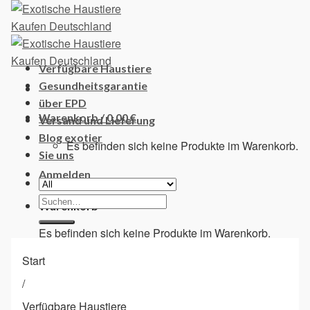
Skip
to
content
Verfügbare Haustiere
Gesundheitsgarantie
über EPD
Warenkorb /
0,00
€
Versand und Lieferung
Blog exotier
Es befinden sich keine Produkte im Warenkorb.
Sie uns
Anmelden
Suchen
Warenkorb
nach:
Es befinden sich keine Produkte im Warenkorb.
Start
/
Verfügbare Haustiere