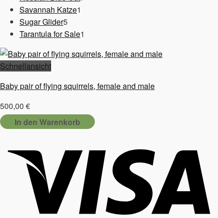
1
Produkte
Savannah Katze
1
5
Produkt
Sugar Glider
5
Produkte
1
Tarantula for Sale
1
Produkt
Schnellansicht
Baby pair of flying squirrels, female and male
500,00
€
In den Warenkorb