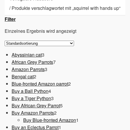
/
Produkte verschlagwortet mit „squirrel with hands up“
Filter
Einzelnes Ergebnis wird angezeigt
3
Abyssinian cat
3
Produkte
7
African Grey Parrots
7
3
Produkte
Amazon Parrots
3
2
Produkte
Bengal cat
2
Produkte
2
Blue-fronted Amazon parrot
2
4
Produkte
Buy a Ball Python
4
Produkte
3
Buy a Tiger Python
3
Produkte
5
Buy African Grey Parrot
5
2
Produkte
Buy Amazon Parrots
2
Produkte
1
Buy Blue-fronted Amazon
1
1
Produkt
Buy an Eclectus Parrot
1