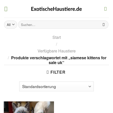
Skip
to
content
Suchen
nach:
Start
/
Verfügbare Haustiere
/
Produkte verschlagwortet mit „siamese kittens for
sale uk“
FILTER