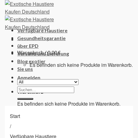
Skip
to
content
Verfügbare Haustiere
Gesundheitsgarantie
über EPD
Warenkorb /
0,00
€
Versand und Lieferung
Blog exotier
Es befinden sich keine Produkte im Warenkorb.
Sie uns
Anmelden
Suchen
Warenkorb
nach:
Es befinden sich keine Produkte im Warenkorb.
Start
/
Verfügbare Haustiere