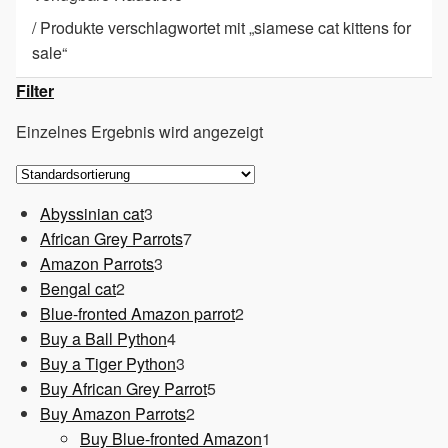
/
Produkte verschlagwortet mit „siamese cat kittens for
sale“
Filter
Einzelnes Ergebnis wird angezeigt
3
Abyssinian cat
3
Produkte
7
African Grey Parrots
7
3
Produkte
Amazon Parrots
3
2
Produkte
Bengal cat
2
Produkte
2
Blue-fronted Amazon parrot
2
4
Produkte
Buy a Ball Python
4
Produkte
3
Buy a Tiger Python
3
Produkte
5
Buy African Grey Parrot
5
2
Produkte
Buy Amazon Parrots
2
Produkte
1
Buy Blue-fronted Amazon
1