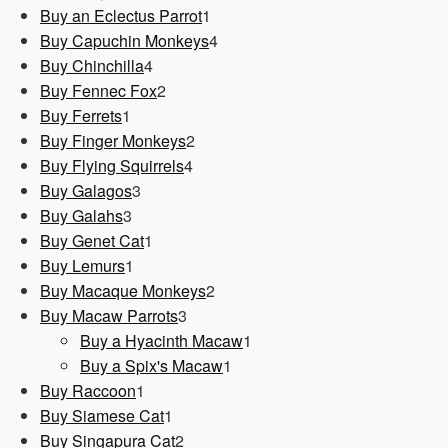
1
Produkt
Buy an Eclectus Parrot
1
Produkt
4
Buy Capuchin Monkeys
4
4
Produkte
Buy Chinchilla
4
Produkte
2
Buy Fennec Fox
2
1
Produkte
Buy Ferrets
1
Produkt
2
Buy Finger Monkeys
2
4
Produkte
Buy Flying Squirrels
4
3
Produkte
Buy Galagos
3
3
Produkte
Buy Galahs
3
Produkte
1
Buy Genet Cat
1
1
Produkt
Buy Lemurs
1
Produkt
2
Buy Macaque Monkeys
2
3
Produkte
Buy Macaw Parrots
3
Produkte
1
Buy a Hyacinth Macaw
1
1
Produkt
Buy a Spix's Macaw
1
1
Produkt
Buy Raccoon
1
Produkt
1
Buy Siamese Cat
1
Produkt
2
Buy Singapura Cat
2