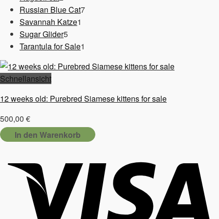
Produkte
7
Russian Blue Cat
7
1
Produkte
Savannah Katze
1
5
Produkt
Sugar Glider
5
Produkte
1
Tarantula for Sale
1
Produkt
Schnellansicht
12 weeks old: Purebred Siamese kittens for sale
500,00
€
In den Warenkorb