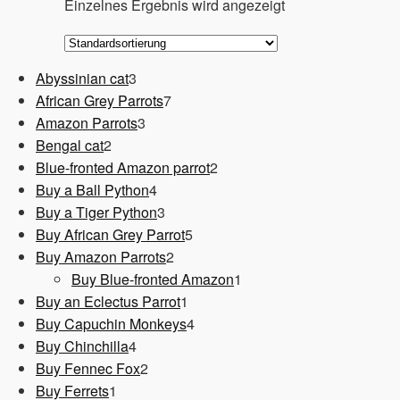
Einzelnes Ergebnis wird angezeigt
3
Abyssinian cat
3
Produkte
7
African Grey Parrots
7
3
Produkte
Amazon Parrots
3
2
Produkte
Bengal cat
2
Produkte
2
Blue-fronted Amazon parrot
2
4
Produkte
Buy a Ball Python
4
Produkte
3
Buy a Tiger Python
3
Produkte
5
Buy African Grey Parrot
5
2
Produkte
Buy Amazon Parrots
2
Produkte
1
Buy Blue-fronted Amazon
1
1
Produkt
Buy an Eclectus Parrot
1
Produkt
4
Buy Capuchin Monkeys
4
4
Produkte
Buy Chinchilla
4
Produkte
2
Buy Fennec Fox
2
1
Produkte
Buy Ferrets
1