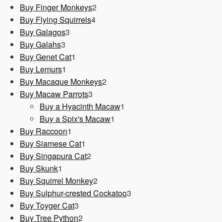
Produkt
2
Buy Finger Monkeys
2
4
Produkte
Buy Flying Squirrels
4
3
Produkte
Buy Galagos
3
3
Produkte
Buy Galahs
3
Produkte
1
Buy Genet Cat
1
1
Produkt
Buy Lemurs
1
Produkt
2
Buy Macaque Monkeys
2
3
Produkte
Buy Macaw Parrots
3
Produkte
1
Buy a Hyacinth Macaw
1
1
Produkt
Buy a Spix's Macaw
1
1
Produkt
Buy Raccoon
1
Produkt
1
Buy Siamese Cat
1
Produkt
2
Buy Singapura Cat
2
1
Produkte
Buy Skunk
1
Produkt
2
Buy Squirrel Monkey
2
Produkte
3
Buy Sulphur-crested Cockatoo
3
3
Produkte
Buy Toyger Cat
3
Produkte
2
Buy Tree Python
2