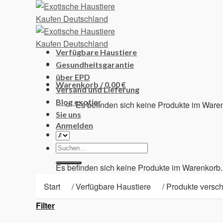
Skip
to
content
Verfügbare Haustiere
Gesundheitsgarantie
über EPD
Warenkorb /
0,00
€
Versand und Lieferung
Blog exotier
Es befinden sich keine Produkte im Ware
Sie uns
Anmelden
Suchen
Warenkorb
nach:
Es befinden sich keine Produkte im Warenkorb.
Start
/
Verfügbare Haustiere
/
Produkte versch
Filter