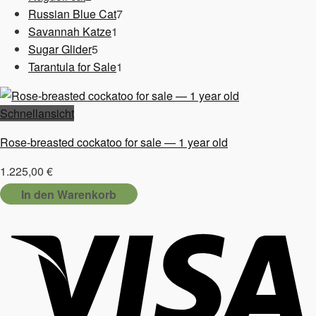
Produkte
7
Russian Blue Cat
7
1
Produkte
Savannah Katze
1
5
Produkt
Sugar Glider
5
Produkte
1
Tarantula for Sale
1
Produkt
Schnellansicht
Rose-breasted cockatoo for sale — 1 year old
1.225,00
€
In den Warenkorb