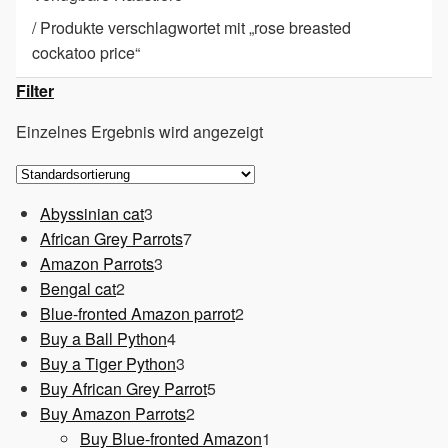
/
Produkte verschlagwortet mit „rose breasted
cockatoo price“
Filter
Einzelnes Ergebnis wird angezeigt
3
Abyssinian cat
3
Produkte
7
African Grey Parrots
7
3
Produkte
Amazon Parrots
3
2
Produkte
Bengal cat
2
Produkte
2
Blue-fronted Amazon parrot
2
4
Produkte
Buy a Ball Python
4
Produkte
3
Buy a Tiger Python
3
Produkte
5
Buy African Grey Parrot
5
2
Produkte
Buy Amazon Parrots
2
Produkte
1
Buy Blue-fronted Amazon
1