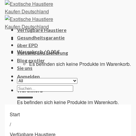
Skip
to
content
Verfügbare Haustiere
Gesundheitsgarantie
über EPD
Warenkorb /
0,00
€
Versand und Lieferung
Blog exotier
Es befinden sich keine Produkte im Warenkorb.
Sie uns
Anmelden
Suchen
Warenkorb
nach:
Es befinden sich keine Produkte im Warenkorb.
Start
/
Verfügbare Haustiere