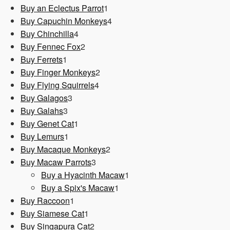
1
Produkt
Buy an Eclectus Parrot
1
Produkt
4
Buy Capuchin Monkeys
4
4
Produkte
Buy Chinchilla
4
Produkte
2
Buy Fennec Fox
2
1
Produkte
Buy Ferrets
1
Produkt
2
Buy Finger Monkeys
2
4
Produkte
Buy Flying Squirrels
4
3
Produkte
Buy Galagos
3
3
Produkte
Buy Galahs
3
Produkte
1
Buy Genet Cat
1
1
Produkt
Buy Lemurs
1
Produkt
2
Buy Macaque Monkeys
2
3
Produkte
Buy Macaw Parrots
3
Produkte
1
Buy a Hyacinth Macaw
1
1
Produkt
Buy a Spix's Macaw
1
1
Produkt
Buy Raccoon
1
Produkt
1
Buy Siamese Cat
1
Produkt
2
Buy Singapura Cat
2