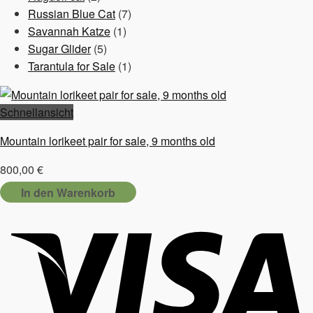
Produkte
7
Russian Blue Cat
7
1
Produkte
Savannah Katze
1
5
Produkt
Sugar Glider
5
Produkte
1
Tarantula for Sale
1
Produkt
Schnellansicht
Mountain lorikeet pair for sale, 9 months old
800,00
€
In den Warenkorb