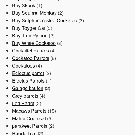
1
Produkte
Buy Skunk
1
Produkt
2
Buy Squirrel Monkey
2
Produkte
3
Buy Sulphur-crested Cockatoo
3
3
Produkte
Buy Toyger Cat
3
Produkte
2
Buy Tree Python
2
Produkte
2
Buy White Cockatoo
2
4
Produkte
Cockatiel Parrots
4
Produkte
8
Cockatoo Parrots
8
4
Produkte
Cockatoos
4
Produkte
2
Eclectus parrot
2
Produkte
1
Electus Parrots
1
2
Produkt
Galago kaufen
2
4
Produkte
Grey parrots
4
2
Produkte
Lori Parrot
2
Produkte
15
Macaws Parrots
15
5
Produkte
Maine Coon cat
5
Produkte
2
parakeet Parrots
2
2
Produkte
Ragdoll cat
2