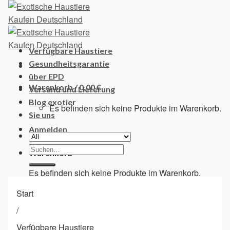
Skip
to
content
Verfügbare Haustiere
Gesundheitsgarantie
über EPD
Warenkorb /
0,00
€
Versand und Lieferung
Blog exotier
Es befinden sich keine Produkte im Warenkorb.
Sie uns
Anmelden
Suchen
Warenkorb
nach:
Es befinden sich keine Produkte im Warenkorb.
Start
/
Verfügbare Haustiere