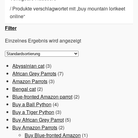
/
Produkte verschlagwortet mit „buy mountain lorikeet
online“
Filter
Einzelnes Ergebnis wird angezeigt
3
Abyssinian cat
3
Produkte
7
African Grey Parrots
7
3
Produkte
Amazon Parrots
3
2
Produkte
Bengal cat
2
Produkte
2
Blue-fronted Amazon parrot
2
4
Produkte
Buy a Ball Python
4
Produkte
3
Buy a Tiger Python
3
Produkte
5
Buy African Grey Parrot
5
2
Produkte
Buy Amazon Parrots
2
Produkte
1
Buy Blue-fronted Amazon
1