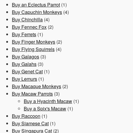
1
Produkt
Buy an Eclectus Parrot
1
Produkt
4
Buy Capuchin Monkeys
4
4
Produkte
Buy Chinchilla
4
Produkte
2
Buy Fennec Fox
2
1
Produkte
Buy Ferrets
1
Produkt
2
Buy Finger Monkeys
2
4
Produkte
Buy Flying Squirrels
4
3
Produkte
Buy Galagos
3
3
Produkte
Buy Galahs
3
Produkte
1
Buy Genet Cat
1
1
Produkt
Buy Lemurs
1
Produkt
2
Buy Macaque Monkeys
2
3
Produkte
Buy Macaw Parrots
3
Produkte
1
Buy a Hyacinth Macaw
1
1
Produkt
Buy a Spix's Macaw
1
1
Produkt
Buy Raccoon
1
Produkt
1
Buy Siamese Cat
1
Produkt
2
Buy Singapura Cat
2