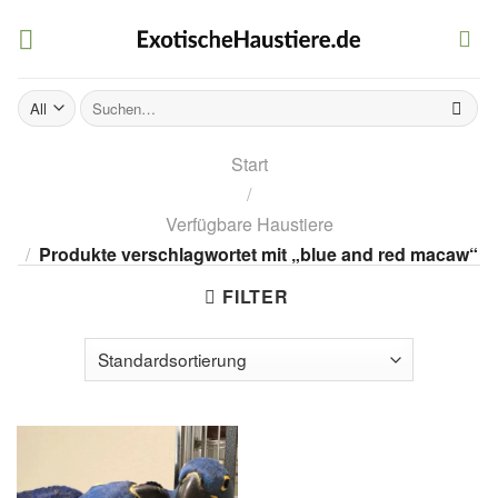
Skip
to
content
Suchen
nach:
Start
/
Verfügbare Haustiere
/
Produkte verschlagwortet mit „blue and red macaw“
FILTER