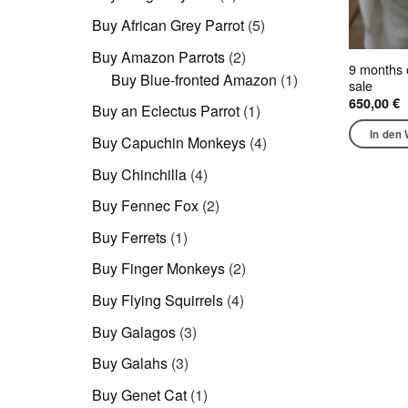
Produkte
5
Buy African Grey Parrot
5
Produkte
2
Buy Amazon Parrots
2
9 months 
Produkte
1
Buy Blue-fronted Amazon
1
sale
Produkt
650,00
€
1
Buy an Eclectus Parrot
1
Produkt
In den
4
Buy Capuchin Monkeys
4
Produkte
4
Buy Chinchilla
4
Produkte
2
Buy Fennec Fox
2
Produkte
1
Buy Ferrets
1
Produkt
2
Buy Finger Monkeys
2
Produkte
4
Buy Flying Squirrels
4
Produkte
3
Buy Galagos
3
Produkte
3
Buy Galahs
3
Produkte
1
Buy Genet Cat
1