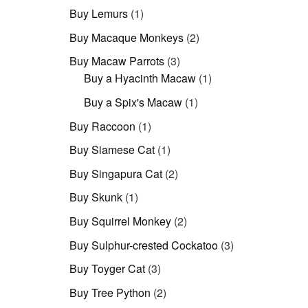
Produkt
1
Buy Lemurs
1
Produkt
2
Buy Macaque Monkeys
2
Produkte
3
Buy Macaw Parrots
3
Produkte
1
Buy a Hyacinth Macaw
1
Produkt
1
Buy a Spix's Macaw
1
Produkt
1
Buy Raccoon
1
Produkt
1
Buy Siamese Cat
1
Produkt
2
Buy Singapura Cat
2
Produkte
1
Buy Skunk
1
Produkt
2
Buy Squirrel Monkey
2
Produkte
3
Buy Sulphur-crested Cockatoo
3
Produkte
3
Buy Toyger Cat
3
Produkte
2
Buy Tree Python
2