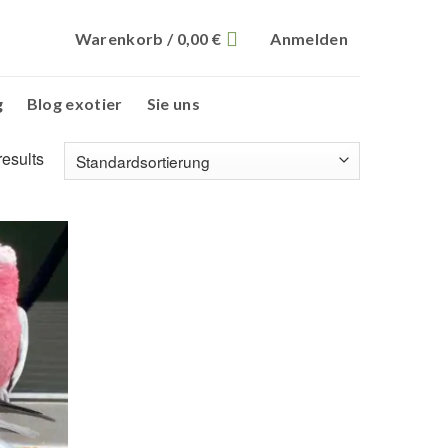
Warenkorb /
0,00
€
Anmelden
g
Blog exotier
Sie uns
results