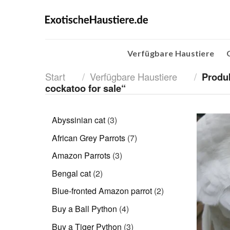
Skip
to
content
Verfügbare Haustiere
Start
/
Verfügbare Haustiere
/
Produk
cockatoo for sale“
3
Abyssinian cat
3
Produkte
7
African Grey Parrots
7
Produkte
3
Amazon Parrots
3
Produkte
2
Bengal cat
2
Produkte
2
Blue-fronted Amazon parrot
2
Produkte
4
Buy a Ball Python
4
Produkte
3
Buy a Tiger Python
3