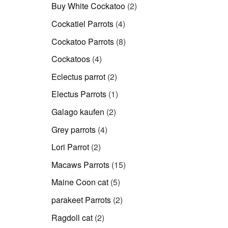
Produkte
2
Buy White Cockatoo
2
Produkte
4
Cockatiel Parrots
4
Produkte
8
Cockatoo Parrots
8
Produkte
4
Cockatoos
4
Produkte
2
Eclectus parrot
2
Produkte
1
Electus Parrots
1
Produkt
2
Galago kaufen
2
Produkte
4
Grey parrots
4
Produkte
2
Lori Parrot
2
Produkte
15
Macaws Parrots
15
Produkte
5
Maine Coon cat
5
Produkte
2
parakeet Parrots
2
Produkte
2
Ragdoll cat
2