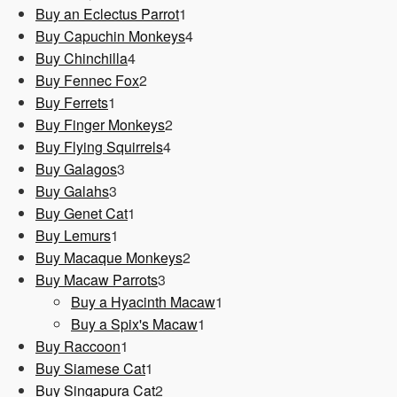
1
Produkt
Buy an Eclectus Parrot
1
Produkt
4
Buy Capuchin Monkeys
4
4
Produkte
Buy Chinchilla
4
Produkte
2
Buy Fennec Fox
2
1
Produkte
Buy Ferrets
1
Produkt
2
Buy Finger Monkeys
2
4
Produkte
Buy Flying Squirrels
4
3
Produkte
Buy Galagos
3
3
Produkte
Buy Galahs
3
Produkte
1
Buy Genet Cat
1
1
Produkt
Buy Lemurs
1
Produkt
2
Buy Macaque Monkeys
2
3
Produkte
Buy Macaw Parrots
3
Produkte
1
Buy a Hyacinth Macaw
1
1
Produkt
Buy a Spix's Macaw
1
1
Produkt
Buy Raccoon
1
Produkt
1
Buy Siamese Cat
1
Produkt
2
Buy Singapura Cat
2