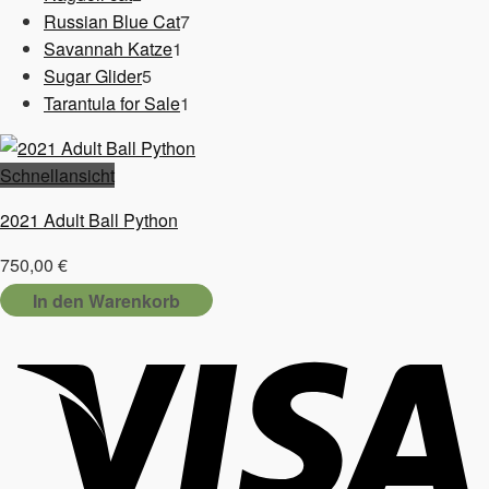
Produkte
7
Russian Blue Cat
7
1
Produkte
Savannah Katze
1
5
Produkt
Sugar Glider
5
Produkte
1
Tarantula for Sale
1
Produkt
Schnellansicht
2021 Adult Ball Python
750,00
€
In den Warenkorb