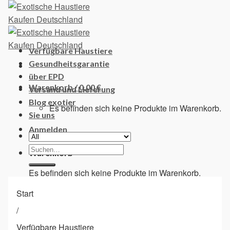
Skip
to
content
Verfügbare Haustiere
Gesundheitsgarantie
über EPD
Warenkorb /
0,00
€
Versand und Lieferung
Blog exotier
Es befinden sich keine Produkte im Warenkorb.
Sie uns
Anmelden
Suchen
Warenkorb
nach:
Es befinden sich keine Produkte im Warenkorb.
Start
/
Verfügbare Haustiere