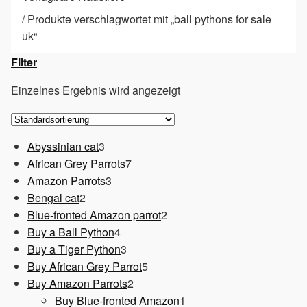
/
Produkte verschlagwortet mit „ball pythons for sale
uk“
Filter
Einzelnes Ergebnis wird angezeigt
3
Abyssinian cat
3
Produkte
7
African Grey Parrots
7
3
Produkte
Amazon Parrots
3
2
Produkte
Bengal cat
2
Produkte
2
Blue-fronted Amazon parrot
2
4
Produkte
Buy a Ball Python
4
Produkte
3
Buy a Tiger Python
3
Produkte
5
Buy African Grey Parrot
5
2
Produkte
Buy Amazon Parrots
2
Produkte
1
Buy Blue-fronted Amazon
1