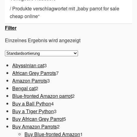
/
Produkte verschlagwortet mit „baby parrot for sale
cheap online“
Filter
Einzelnes Ergebnis wird angezeigt
3
Abyssinian cat
3
Produkte
7
African Grey Parrots
7
3
Produkte
Amazon Parrots
3
2
Produkte
Bengal cat
2
Produkte
2
Blue-fronted Amazon parrot
2
4
Produkte
Buy a Ball Python
4
Produkte
3
Buy a Tiger Python
3
Produkte
5
Buy African Grey Parrot
5
2
Produkte
Buy Amazon Parrots
2
Produkte
1
Buy Blue-fronted Amazon
1