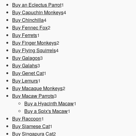
1
Produkt
Buy an Eclectus Parrot
1
Produkt
4
Buy Capuchin Monkeys
4
4
Produkte
Buy Chinchilla
4
Produkte
2
Buy Fennec Fox
2
1
Produkte
Buy Ferrets
1
Produkt
2
Buy Finger Monkeys
2
4
Produkte
Buy Flying Squirrels
4
3
Produkte
Buy Galagos
3
3
Produkte
Buy Galahs
3
Produkte
1
Buy Genet Cat
1
1
Produkt
Buy Lemurs
1
Produkt
2
Buy Macaque Monkeys
2
3
Produkte
Buy Macaw Parrots
3
Produkte
1
Buy a Hyacinth Macaw
1
1
Produkt
Buy a Spix's Macaw
1
1
Produkt
Buy Raccoon
1
Produkt
1
Buy Siamese Cat
1
Produkt
2
Buy Singapura Cat
2