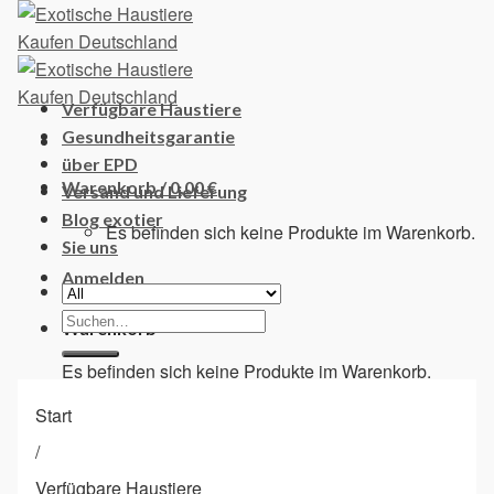
Skip
to
content
Verfügbare Haustiere
Gesundheitsgarantie
über EPD
Warenkorb /
0,00
€
Versand und Lieferung
Blog exotier
Es befinden sich keine Produkte im Warenkorb.
Sie uns
Anmelden
Suchen
Warenkorb
nach:
Es befinden sich keine Produkte im Warenkorb.
Start
/
Verfügbare Haustiere