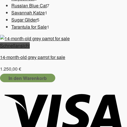
Produkte
7
Russian Blue Cat
7
1
Produkte
Savannah Katze
1
5
Produkt
Sugar Glider
5
Produkte
1
Tarantula for Sale
1
Produkt
Schnellansicht
14-month-old grey parrot for sale
1.250,00
€
In den Warenkorb