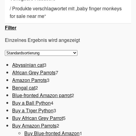
/
Produkte verschlagwortet mit „baby finger monkeys
for sale near me“
Filter
Einzelnes Ergebnis wird angezeigt
3
Abyssinian cat
3
Produkte
7
African Grey Parrots
7
3
Produkte
Amazon Parrots
3
2
Produkte
Bengal cat
2
Produkte
2
Blue-fronted Amazon parrot
2
4
Produkte
Buy a Ball Python
4
Produkte
3
Buy a Tiger Python
3
Produkte
5
Buy African Grey Parrot
5
2
Produkte
Buy Amazon Parrots
2
Produkte
1
Buy Blue-fronted Amazon
1