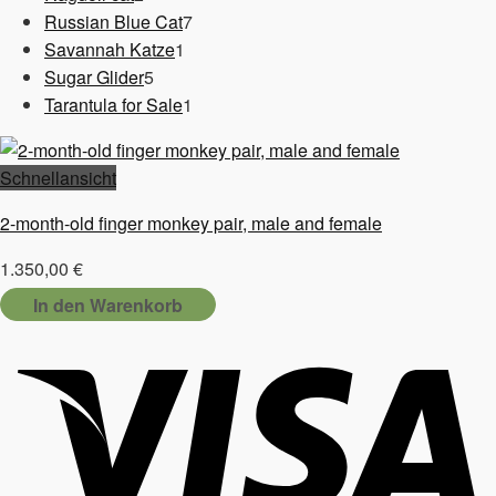
Produkte
7
Russian Blue Cat
7
1
Produkte
Savannah Katze
1
5
Produkt
Sugar Glider
5
Produkte
1
Tarantula for Sale
1
Produkt
Schnellansicht
2-month-old finger monkey pair, male and female
1.350,00
€
In den Warenkorb