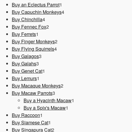
1
Produkt
Buy an Eclectus Parrot
1
Produkt
4
Buy Capuchin Monkeys
4
4
Produkte
Buy Chinchilla
4
Produkte
2
Buy Fennec Fox
2
1
Produkte
Buy Ferrets
1
Produkt
2
Buy Finger Monkeys
2
4
Produkte
Buy Flying Squirrels
4
3
Produkte
Buy Galagos
3
3
Produkte
Buy Galahs
3
Produkte
1
Buy Genet Cat
1
1
Produkt
Buy Lemurs
1
Produkt
2
Buy Macaque Monkeys
2
3
Produkte
Buy Macaw Parrots
3
Produkte
1
Buy a Hyacinth Macaw
1
1
Produkt
Buy a Spix's Macaw
1
1
Produkt
Buy Raccoon
1
Produkt
1
Buy Siamese Cat
1
Produkt
2
Buy Singapura Cat
2