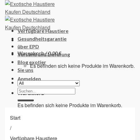
Skip
to
content
Verfügbare Haustiere
Gesundheitsgarantie
über EPD
Warenkorb /
0,00
€
Versand und Lieferung
Blog exotier
Es befinden sich keine Produkte im Warenkorb.
Sie uns
Anmelden
Suchen
Warenkorb
nach:
Es befinden sich keine Produkte im Warenkorb.
Start
/
Verfügbare Haustiere