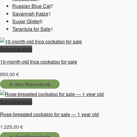
Produkte
7
Russian Blue Cat
7
1
Produkte
Savannah Katze
1
5
Produkt
Sugar Glider
5
Produkte
1
Tarantula for Sale
1
Produkt
Schnellansicht
10-month-old Inca cockatoo for sale
950,00
€
In den Warenkorb
Schnellansicht
Rose-breasted cockatoo for sale — 1 year old
1.225,00
€
In den Warenkorb