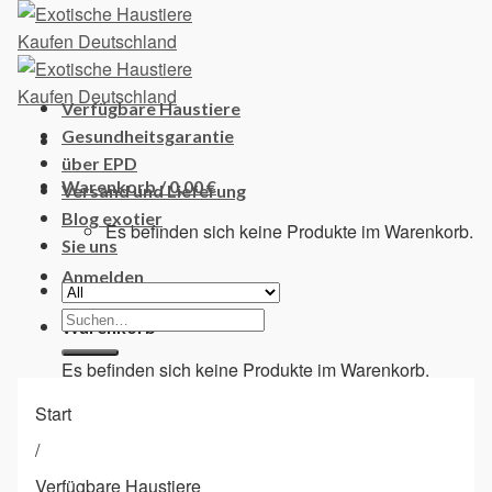
Skip
to
content
Verfügbare Haustiere
Gesundheitsgarantie
über EPD
Warenkorb /
0,00
€
Versand und Lieferung
Blog exotier
Es befinden sich keine Produkte im Warenkorb.
Sie uns
Anmelden
Suchen
Warenkorb
nach:
Es befinden sich keine Produkte im Warenkorb.
Start
/
Verfügbare Haustiere