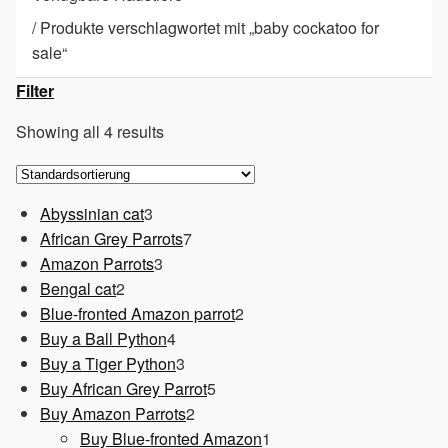
/
Produkte verschlagwortet mit „baby cockatoo for
sale“
Filter
Showing all 4 results
3
Abyssinian cat
3
Produkte
7
African Grey Parrots
7
3
Produkte
Amazon Parrots
3
2
Produkte
Bengal cat
2
Produkte
2
Blue-fronted Amazon parrot
2
4
Produkte
Buy a Ball Python
4
Produkte
3
Buy a Tiger Python
3
Produkte
5
Buy African Grey Parrot
5
2
Produkte
Buy Amazon Parrots
2
Produkte
1
Buy Blue-fronted Amazon
1