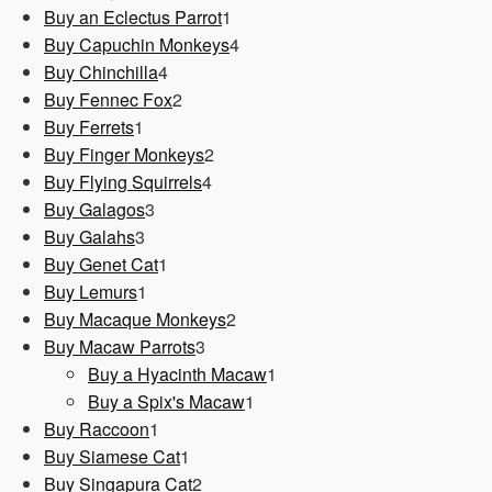
1
Produkt
Buy an Eclectus Parrot
1
Produkt
4
Buy Capuchin Monkeys
4
4
Produkte
Buy Chinchilla
4
Produkte
2
Buy Fennec Fox
2
1
Produkte
Buy Ferrets
1
Produkt
2
Buy Finger Monkeys
2
4
Produkte
Buy Flying Squirrels
4
3
Produkte
Buy Galagos
3
3
Produkte
Buy Galahs
3
Produkte
1
Buy Genet Cat
1
1
Produkt
Buy Lemurs
1
Produkt
2
Buy Macaque Monkeys
2
3
Produkte
Buy Macaw Parrots
3
Produkte
1
Buy a Hyacinth Macaw
1
1
Produkt
Buy a Spix's Macaw
1
1
Produkt
Buy Raccoon
1
Produkt
1
Buy Siamese Cat
1
Produkt
2
Buy Singapura Cat
2