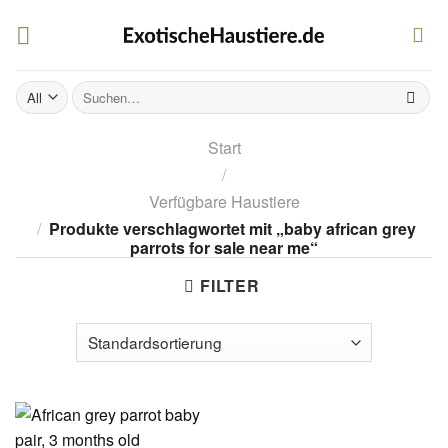
Skip
to
content
Suchen
nach:
Start
/
Verfügbare Haustiere
/
Produkte verschlagwortet mit „baby african grey
parrots for sale near me“
FILTER