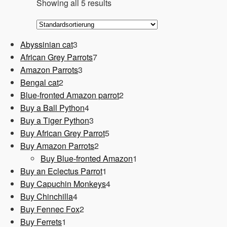
Showing all 5 results
3
Abyssinian cat
3
Produkte
7
African Grey Parrots
7
3
Produkte
Amazon Parrots
3
2
Produkte
Bengal cat
2
Produkte
2
Blue-fronted Amazon parrot
2
4
Produkte
Buy a Ball Python
4
Produkte
3
Buy a Tiger Python
3
Produkte
5
Buy African Grey Parrot
5
2
Produkte
Buy Amazon Parrots
2
Produkte
1
Buy Blue-fronted Amazon
1
1
Produkt
Buy an Eclectus Parrot
1
Produkt
4
Buy Capuchin Monkeys
4
4
Produkte
Buy Chinchilla
4
Produkte
2
Buy Fennec Fox
2
1
Produkte
Buy Ferrets
1