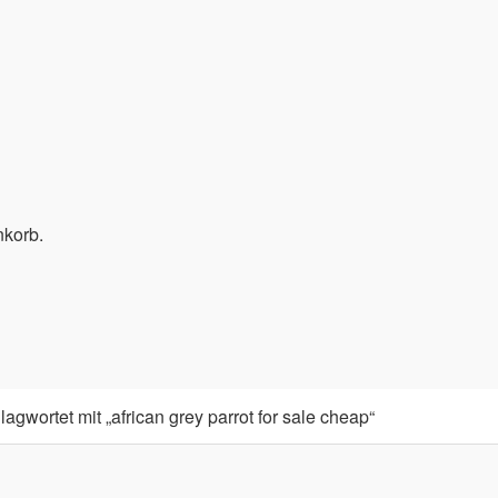
nkorb.
agwortet mit „african grey parrot for sale cheap“