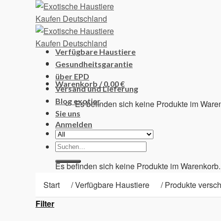
Skip
to
content
Verfügbare Haustiere
Gesundheitsgarantie
über EPD
Warenkorb /
0,00
€
Versand und Lieferung
Blog exotier
Es befinden sich keine Produkte im Ware
Sie uns
Anmelden
Suchen
Warenkorb
nach:
Es befinden sich keine Produkte im Warenkorb.
Start
/
Verfügbare Haustiere
/
Produkte verschl
Filter