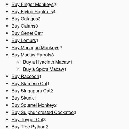
Produkt
2
Buy Finger Monkeys
2
4
Produkte
Buy Flying Squirrels
4
3
Produkte
Buy Galagos
3
3
Produkte
Buy Galahs
3
Produkte
1
Buy Genet Cat
1
1
Produkt
Buy Lemurs
1
Produkt
2
Buy Macaque Monkeys
2
3
Produkte
Buy Macaw Parrots
3
Produkte
1
Buy a Hyacinth Macaw
1
1
Produkt
Buy a Spix's Macaw
1
1
Produkt
Buy Raccoon
1
Produkt
1
Buy Siamese Cat
1
Produkt
2
Buy Singapura Cat
2
1
Produkte
Buy Skunk
1
Produkt
2
Buy Squirrel Monkey
2
Produkte
3
Buy Sulphur-crested Cockatoo
3
3
Produkte
Buy Toyger Cat
3
Produkte
2
Buy Tree Python
2