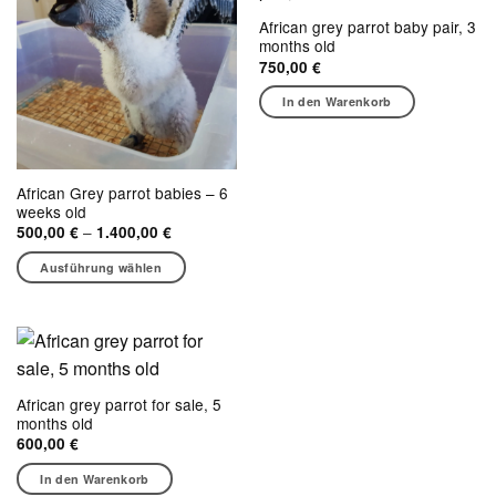
African grey parrot baby pair, 3
months old
750,00
€
In den Warenkorb
African Grey parrot babies – 6
weeks old
Preisspanne:
–
500,00
€
1.400,00
€
500,00 €
bis
Ausführung wählen
1.400,00 €
Dieses
Produkt
weist
mehrere
Varianten
African grey parrot for sale, 5
auf.
months old
Die
600,00
€
Optionen
können
In den Warenkorb