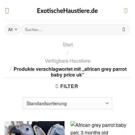
Skip
to
content
Suchen
nach:
Start
/
Verfügbare Haustiere
/
Produkte verschlagwortet mit „african grey parrot
baby price uk“
FILTER