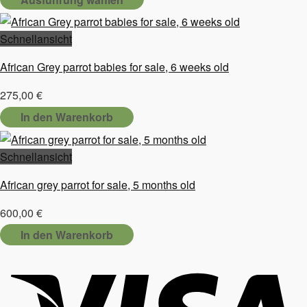
bis
Dieses
1.400,00 €
Produkt
Schnellansicht
weist
African Grey parrot babies for sale, 6 weeks old
mehrere
Varianten
275,00
€
auf.
In den Warenkorb
Die
Optionen
Schnellansicht
können
auf
African grey parrot for sale, 5 months old
der
Produktseite
600,00
€
gewählt
In den Warenkorb
werden