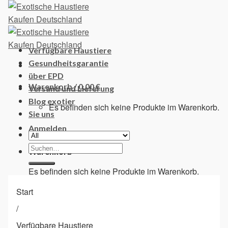
Skip
to
content
Verfügbare Haustiere
Gesundheitsgarantie
über EPD
Warenkorb /
0,00
€
Versand und Lieferung
Blog exotier
Es befinden sich keine Produkte im Warenkorb.
Sie uns
Anmelden
Suchen
Warenkorb
nach:
Es befinden sich keine Produkte im Warenkorb.
Start
/
Verfügbare Haustiere