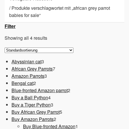
/
Produkte verschlagwortet mit „african grey parrot
babies for sale“
Filter
Showing all 4 results
3
Abyssinian cat
3
Produkte
7
African Grey Parrots
7
3
Produkte
Amazon Parrots
3
2
Produkte
Bengal cat
2
Produkte
2
Blue-fronted Amazon parrot
2
4
Produkte
Buy a Ball Python
4
Produkte
3
Buy a Tiger Python
3
Produkte
5
Buy African Grey Parrot
5
2
Produkte
Buy Amazon Parrots
2
Produkte
1
Buy Blue-fronted Amazon
1