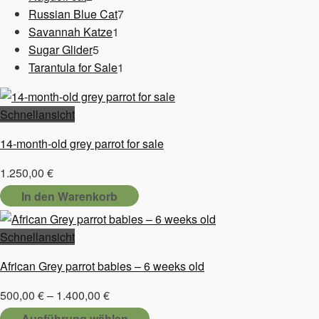
Produkte
7
Russian Blue Cat
7
1
Produkte
Savannah Katze
1
5
Produkt
Sugar Glider
5
Produkte
1
Tarantula for Sale
1
Produkt
Schnellansicht
14-month-old grey parrot for sale
1.250,00
€
In den Warenkorb
Schnellansicht
African Grey parrot babies – 6 weeks old
Preisspanne:
500,00
€
–
1.400,00
€
500,00 €
Ausführung wählen