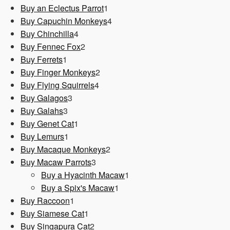
1
Produkt
Buy an Eclectus Parrot
1
Produkt
4
Buy Capuchin Monkeys
4
4
Produkte
Buy Chinchilla
4
Produkte
2
Buy Fennec Fox
2
1
Produkte
Buy Ferrets
1
Produkt
2
Buy Finger Monkeys
2
4
Produkte
Buy Flying Squirrels
4
3
Produkte
Buy Galagos
3
3
Produkte
Buy Galahs
3
Produkte
1
Buy Genet Cat
1
1
Produkt
Buy Lemurs
1
Produkt
2
Buy Macaque Monkeys
2
3
Produkte
Buy Macaw Parrots
3
Produkte
1
Buy a Hyacinth Macaw
1
1
Produkt
Buy a Spix's Macaw
1
1
Produkt
Buy Raccoon
1
Produkt
1
Buy Siamese Cat
1
Produkt
2
Buy Singapura Cat
2