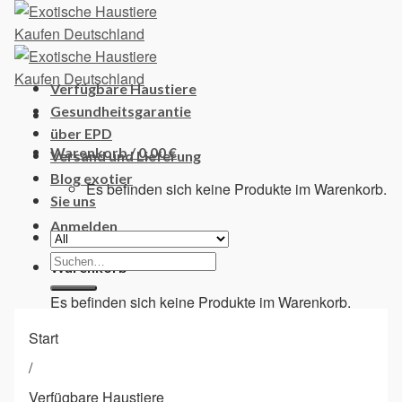
Skip
to
content
Verfügbare Haustiere
Gesundheitsgarantie
über EPD
Warenkorb /
0,00
€
Versand und Lieferung
Blog exotier
Es befinden sich keine Produkte im Warenkorb.
Sie uns
Anmelden
Suchen
Warenkorb
nach:
Es befinden sich keine Produkte im Warenkorb.
Start
/
Verfügbare Haustiere