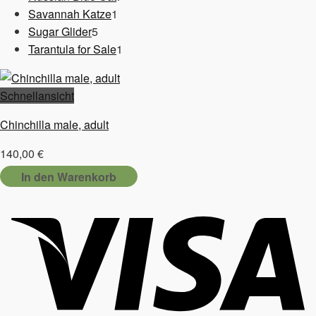
1
Produkte
Savannah Katze
1
5
Produkt
Sugar Glider
5
Produkte
1
Tarantula for Sale
1
Produkt
Schnellansicht
Chinchilla male, adult
140,00
€
In den Warenkorb