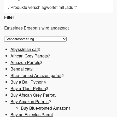
/
Produkte verschlagwortet mit „adult“
Filter
Einzelnes Ergebnis wird angezeigt
3
Abyssinian cat
3
Produkte
7
African Grey Parrots
7
3
Produkte
Amazon Parrots
3
2
Produkte
Bengal cat
2
Produkte
2
Blue-fronted Amazon parrot
2
4
Produkte
Buy a Ball Python
4
Produkte
3
Buy a Tiger Python
3
Produkte
5
Buy African Grey Parrot
5
2
Produkte
Buy Amazon Parrots
2
Produkte
1
Buy Blue-fronted Amazon
1
1
Produkt
Buy an Eclectus Parrot
1