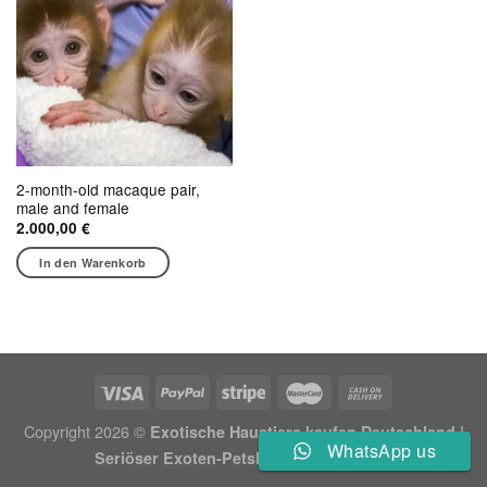
2-month-old macaque pair,
male and female
2.000,00
€
In den Warenkorb
Copyright 2026 ©
Exotische Haustiere kaufen Deutschland |
WhatsApp us
Seriöser Exoten-Petshop & Fachhandel