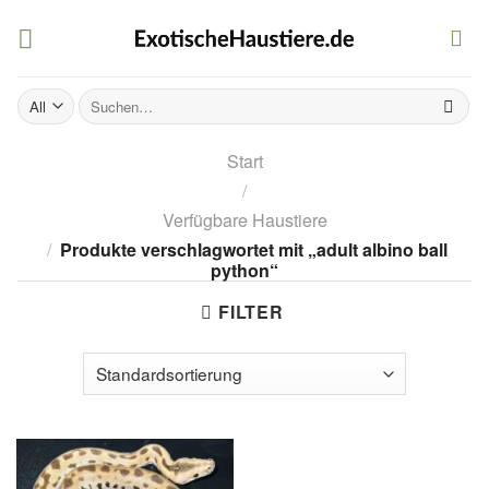
Skip
to
content
Suchen
nach:
Start
/
Verfügbare Haustiere
/
Produkte verschlagwortet mit „adult albino ball
python“
FILTER