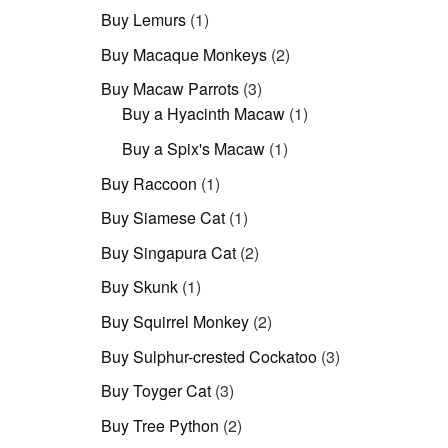
Produkt
1
Buy Lemurs
1
Produkt
2
Buy Macaque Monkeys
2
Produkte
3
Buy Macaw Parrots
3
Produkte
1
Buy a Hyacinth Macaw
1
Produkt
1
Buy a Spix's Macaw
1
Produkt
1
Buy Raccoon
1
Produkt
1
Buy Siamese Cat
1
Produkt
2
Buy Singapura Cat
2
Produkte
1
Buy Skunk
1
Produkt
2
Buy Squirrel Monkey
2
Produkte
3
Buy Sulphur-crested Cockatoo
3
Produkte
3
Buy Toyger Cat
3
Produkte
2
Buy Tree Python
2