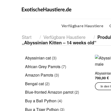
Skip
to
content
Verfügbare Haustiere
Start
/
Verfügbare Haustiere
/
Produk
„Abyssinian Kitten – 14 weeks old“
3
Abyssinian cat
3
Produkte
7
African Grey Parrots
7
Produkte
Abyssinia
3
Amazon Parrots
3
700,00
€
Produkte
2
Bengal cat
2
In den
Produkte
2
Blue-fronted Amazon parrot
2
Produkte
4
Buy a Ball Python
4
Produkte
3
Buy a Tiger Python
3