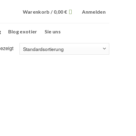
Warenkorb /
0,00
€
Anmelden
g
Blog exotier
Sie uns
ezeigt