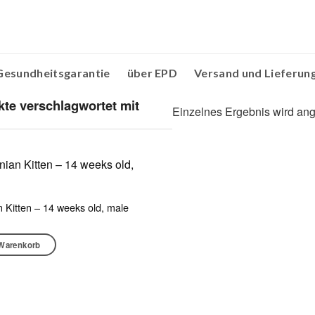
Gesundheitsgarantie
über EPD
Versand und Lieferun
te verschlagwortet mit
Einzelnes Ergebnis wird ang
n Kitten – 14 weeks old, male
 Warenkorb