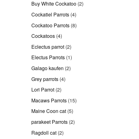
Produkte
2
Buy White Cockatoo
2
Produkte
4
Cockatiel Parrots
4
Produkte
8
Cockatoo Parrots
8
Produkte
4
Cockatoos
4
Produkte
2
Eclectus parrot
2
Produkte
1
Electus Parrots
1
Produkt
2
Galago kaufen
2
Produkte
4
Grey parrots
4
Produkte
2
Lori Parrot
2
Produkte
15
Macaws Parrots
15
Produkte
5
Maine Coon cat
5
Produkte
2
parakeet Parrots
2
Produkte
2
Ragdoll cat
2