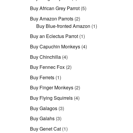
Produkte
5
Buy African Grey Parrot
5
Produkte
2
Buy Amazon Parrots
2
Produkte
1
Buy Blue-fronted Amazon
1
Produkt
1
Buy an Eclectus Parrot
1
Produkt
4
Buy Capuchin Monkeys
4
Produkte
4
Buy Chinchilla
4
Produkte
2
Buy Fennec Fox
2
Produkte
1
Buy Ferrets
1
Produkt
2
Buy Finger Monkeys
2
Produkte
4
Buy Flying Squirrels
4
Produkte
3
Buy Galagos
3
Produkte
3
Buy Galahs
3
Produkte
1
Buy Genet Cat
1