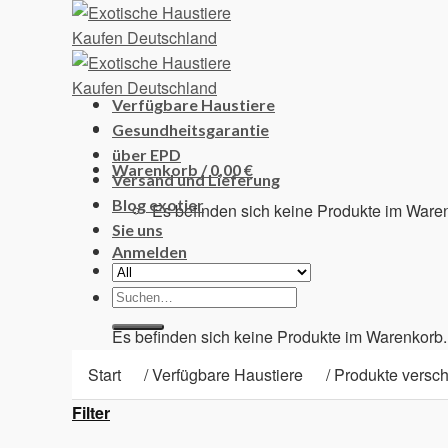
Skip
to
content
Verfügbare Haustiere
Gesundheitsgarantie
über EPD
Warenkorb /
0,00
€
Versand und Lieferung
Blog exotier
Es befinden sich keine Produkte im Ware
Sie uns
Anmelden
Suchen
Warenkorb
nach:
Es befinden sich keine Produkte im Warenkorb.
Start
/
Verfügbare Haustiere
/
Produkte verschl
Filter