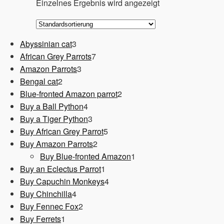
Einzelnes Ergebnis wird angezeigt
3
Abyssinian cat
3
Produkte
7
African Grey Parrots
7
3
Produkte
Amazon Parrots
3
2
Produkte
Bengal cat
2
Produkte
2
Blue-fronted Amazon parrot
2
4
Produkte
Buy a Ball Python
4
Produkte
3
Buy a Tiger Python
3
Produkte
5
Buy African Grey Parrot
5
2
Produkte
Buy Amazon Parrots
2
Produkte
1
Buy Blue-fronted Amazon
1
1
Produkt
Buy an Eclectus Parrot
1
Produkt
4
Buy Capuchin Monkeys
4
4
Produkte
Buy Chinchilla
4
Produkte
2
Buy Fennec Fox
2
1
Produkte
Buy Ferrets
1