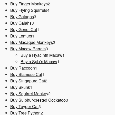
Produkt
2
Buy Finger Monkeys
2
4
Produkte
Buy Flying Squirrels
4
3
Produkte
Buy Galagos
3
3
Produkte
Buy Galahs
3
Produkte
1
Buy Genet Cat
1
1
Produkt
Buy Lemurs
1
Produkt
2
Buy Macaque Monkeys
2
3
Produkte
Buy Macaw Parrots
3
Produkte
1
Buy a Hyacinth Macaw
1
1
Produkt
Buy a Spix's Macaw
1
1
Produkt
Buy Raccoon
1
Produkt
1
Buy Siamese Cat
1
Produkt
2
Buy Singapura Cat
2
1
Produkte
Buy Skunk
1
Produkt
2
Buy Squirrel Monkey
2
Produkte
3
Buy Sulphur-crested Cockatoo
3
3
Produkte
Buy Toyger Cat
3
Produkte
2
Buy Tree Python
2