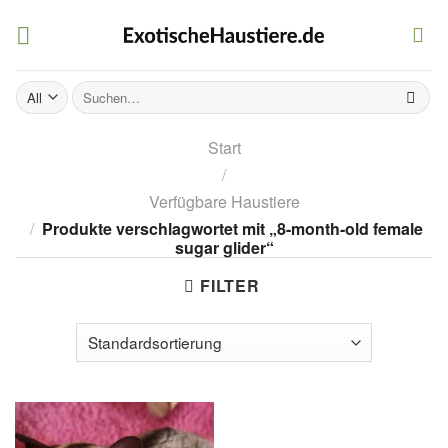
Skip
to
content
Suchen
nach:
Start
/
Verfügbare Haustiere
/
Produkte verschlagwortet mit „8-month-old female
sugar glider“
FILTER