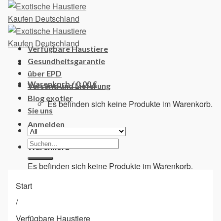
Skip
to
content
Verfügbare Haustiere
Gesundheitsgarantie
über EPD
Warenkorb /
0,00
€
Versand und Lieferung
Blog exotier
Es befinden sich keine Produkte im Warenkorb.
Sie uns
Anmelden
Suchen
Warenkorb
nach:
Es befinden sich keine Produkte im Warenkorb.
Start
/
Verfügbare Haustiere