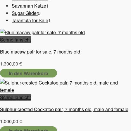
1
Produkte
Savannah Katze
1
5
Produkt
Sugar Glider
5
Produkte
1
Tarantula for Sale
1
Produkt
Schnellansicht
Blue macaw pair for sale, 7 months old
1.300,00
€
In den Warenkorb
Schnellansicht
Sulphur-crested Cockatoo pair, 7 months old, male and female
1.000,00
€
In den Warenkorb