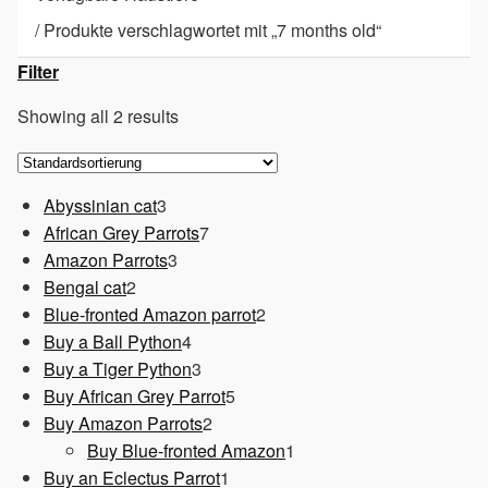
/
Produkte verschlagwortet mit „7 months old“
Filter
Showing all 2 results
3
Abyssinian cat
3
Produkte
7
African Grey Parrots
7
3
Produkte
Amazon Parrots
3
2
Produkte
Bengal cat
2
Produkte
2
Blue-fronted Amazon parrot
2
4
Produkte
Buy a Ball Python
4
Produkte
3
Buy a Tiger Python
3
Produkte
5
Buy African Grey Parrot
5
2
Produkte
Buy Amazon Parrots
2
Produkte
1
Buy Blue-fronted Amazon
1
1
Produkt
Buy an Eclectus Parrot
1