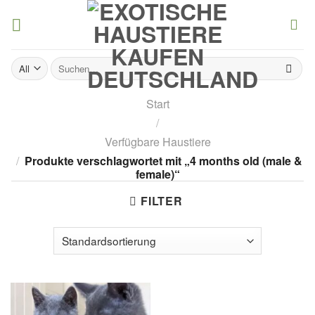
Skip
to
content
Suchen
nach:
Start
/
Verfügbare Haustiere
/
Produkte verschlagwortet mit „4 months old (male &
female)“
FILTER