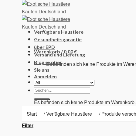
Skip
to
content
Verfügbare Haustiere
Gesundheitsgarantie
über EPD
Warenkorb /
0,00
€
Versand und Lieferung
Blog exotier
Es befinden sich keine Produkte im Ware
Sie uns
Anmelden
Suchen
Warenkorb
nach:
Es befinden sich keine Produkte im Warenkorb.
Start
/
Verfügbare Haustiere
/
Produkte versch
Filter