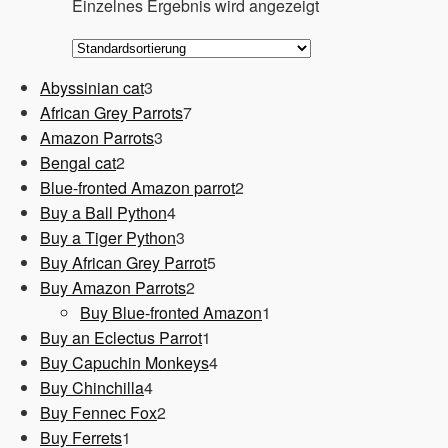
Einzelnes Ergebnis wird angezeigt
3
Abyssinian cat
3
Produkte
7
African Grey Parrots
7
3
Produkte
Amazon Parrots
3
2
Produkte
Bengal cat
2
Produkte
2
Blue-fronted Amazon parrot
2
4
Produkte
Buy a Ball Python
4
Produkte
3
Buy a Tiger Python
3
Produkte
5
Buy African Grey Parrot
5
2
Produkte
Buy Amazon Parrots
2
Produkte
1
Buy Blue-fronted Amazon
1
1
Produkt
Buy an Eclectus Parrot
1
Produkt
4
Buy Capuchin Monkeys
4
4
Produkte
Buy Chinchilla
4
Produkte
2
Buy Fennec Fox
2
1
Produkte
Buy Ferrets
1