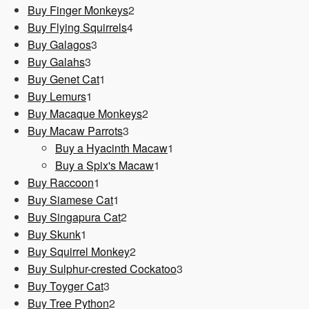
Produkt
2
Buy Finger Monkeys
2
4
Produkte
Buy Flying Squirrels
4
3
Produkte
Buy Galagos
3
3
Produkte
Buy Galahs
3
Produkte
1
Buy Genet Cat
1
1
Produkt
Buy Lemurs
1
Produkt
2
Buy Macaque Monkeys
2
3
Produkte
Buy Macaw Parrots
3
Produkte
1
Buy a Hyacinth Macaw
1
1
Produkt
Buy a Spix's Macaw
1
1
Produkt
Buy Raccoon
1
Produkt
1
Buy Siamese Cat
1
Produkt
2
Buy Singapura Cat
2
1
Produkte
Buy Skunk
1
Produkt
2
Buy Squirrel Monkey
2
Produkte
3
Buy Sulphur-crested Cockatoo
3
3
Produkte
Buy Toyger Cat
3
Produkte
2
Buy Tree Python
2