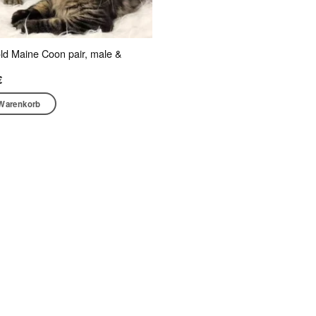
ld Maine Coon pair, male &
€
 Warenkorb