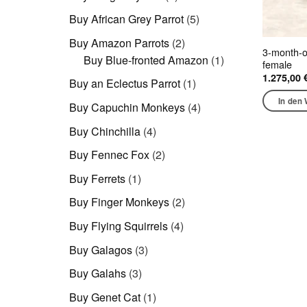
Produkte
5
Buy African Grey Parrot
5
Produkte
2
Buy Amazon Parrots
2
3-month-o
Produkte
1
Buy Blue-fronted Amazon
1
female
Produkt
1.275,00
1
Buy an Eclectus Parrot
1
Produkt
In den
4
Buy Capuchin Monkeys
4
Produkte
4
Buy Chinchilla
4
Produkte
2
Buy Fennec Fox
2
Produkte
1
Buy Ferrets
1
Produkt
2
Buy Finger Monkeys
2
Produkte
4
Buy Flying Squirrels
4
Produkte
3
Buy Galagos
3
Produkte
3
Buy Galahs
3
Produkte
1
Buy Genet Cat
1