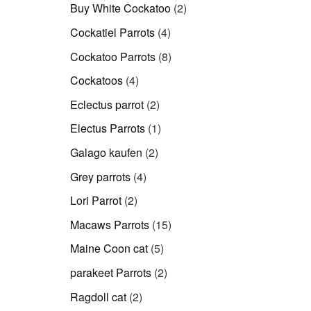
Produkte
2
Buy White Cockatoo
2
Produkte
4
Cockatiel Parrots
4
Produkte
8
Cockatoo Parrots
8
Produkte
4
Cockatoos
4
Produkte
2
Eclectus parrot
2
Produkte
1
Electus Parrots
1
Produkt
2
Galago kaufen
2
Produkte
4
Grey parrots
4
Produkte
2
Lori Parrot
2
Produkte
15
Macaws Parrots
15
Produkte
5
Maine Coon cat
5
Produkte
2
parakeet Parrots
2
Produkte
2
Ragdoll cat
2