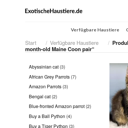
Skip
to
content
Verfügbare Haustiere
Start
/
Verfügbare Haustiere
/
Produk
month-old Maine Coon pair“
3
Abyssinian cat
3
Produkte
7
African Grey Parrots
7
Produkte
3
Amazon Parrots
3
Produkte
2
Bengal cat
2
Produkte
2
Blue-fronted Amazon parrot
2
Produkte
4
Buy a Ball Python
4
Produkte
3
Buy a Tiger Python
3