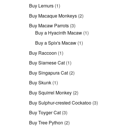
Produkt
1
Buy Lemurs
1
Produkt
2
Buy Macaque Monkeys
2
Produkte
3
Buy Macaw Parrots
3
Produkte
1
Buy a Hyacinth Macaw
1
Produkt
1
Buy a Spix's Macaw
1
Produkt
1
Buy Raccoon
1
Produkt
1
Buy Siamese Cat
1
Produkt
2
Buy Singapura Cat
2
Produkte
1
Buy Skunk
1
Produkt
2
Buy Squirrel Monkey
2
Produkte
3
Buy Sulphur-crested Cockatoo
3
Produkte
3
Buy Toyger Cat
3
Produkte
2
Buy Tree Python
2