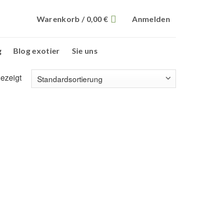
Warenkorb /
0,00
€
Anmelden
g
Blog exotier
Sie uns
ezeigt