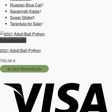
Produkte
7
Russian Blue Cat
7
1
Produkte
Savannah Katze
1
5
Produkt
Sugar Glider
5
Produkte
1
Tarantula for Sale
1
Produkt
Schnellansicht
2021 Adult Ball Python
750,00
€
In den Warenkorb