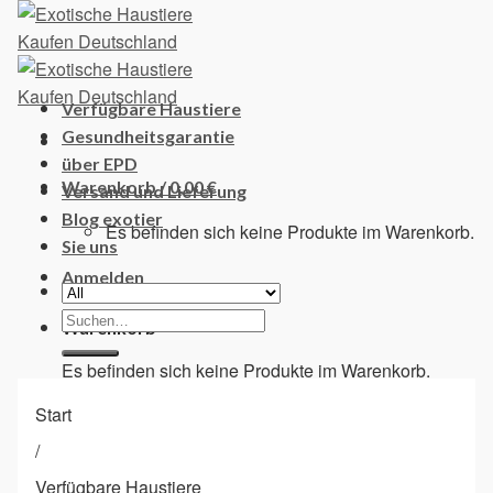
Skip
to
content
Verfügbare Haustiere
Gesundheitsgarantie
über EPD
Warenkorb /
0,00
€
Versand und Lieferung
Blog exotier
Es befinden sich keine Produkte im Warenkorb.
Sie uns
Anmelden
Suchen
Warenkorb
nach:
Es befinden sich keine Produkte im Warenkorb.
Start
/
Verfügbare Haustiere