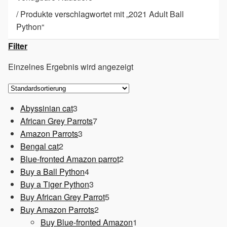
/
Produkte verschlagwortet mit „2021 Adult Ball
Python“
Filter
Einzelnes Ergebnis wird angezeigt
3
Abyssinian cat
3
Produkte
7
African Grey Parrots
7
3
Produkte
Amazon Parrots
3
2
Produkte
Bengal cat
2
Produkte
2
Blue-fronted Amazon parrot
2
4
Produkte
Buy a Ball Python
4
Produkte
3
Buy a Tiger Python
3
Produkte
5
Buy African Grey Parrot
5
2
Produkte
Buy Amazon Parrots
2
Produkte
1
Buy Blue-fronted Amazon
1