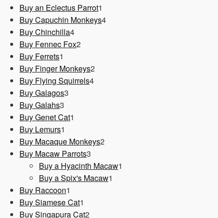
1
Produkt
Buy an Eclectus Parrot
1
Produkt
4
Buy Capuchin Monkeys
4
4
Produkte
Buy Chinchilla
4
Produkte
2
Buy Fennec Fox
2
1
Produkte
Buy Ferrets
1
Produkt
2
Buy Finger Monkeys
2
4
Produkte
Buy Flying Squirrels
4
3
Produkte
Buy Galagos
3
3
Produkte
Buy Galahs
3
Produkte
1
Buy Genet Cat
1
1
Produkt
Buy Lemurs
1
Produkt
2
Buy Macaque Monkeys
2
3
Produkte
Buy Macaw Parrots
3
Produkte
1
Buy a Hyacinth Macaw
1
1
Produkt
Buy a Spix's Macaw
1
1
Produkt
Buy Raccoon
1
Produkt
1
Buy Siamese Cat
1
Produkt
2
Buy Singapura Cat
2