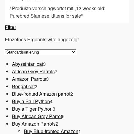
/
Produkte verschlagwortet mit „12 weeks old:
Purebred Siamese kittens for sale“
Filter
Einzelnes Ergebnis wird angezeigt
3
Abyssinian cat
3
Produkte
7
African Grey Parrots
7
3
Produkte
Amazon Parrots
3
2
Produkte
Bengal cat
2
Produkte
2
Blue-fronted Amazon parrot
2
4
Produkte
Buy a Ball Python
4
Produkte
3
Buy a Tiger Python
3
Produkte
5
Buy African Grey Parrot
5
2
Produkte
Buy Amazon Parrots
2
Produkte
1
Buy Blue-fronted Amazon
1