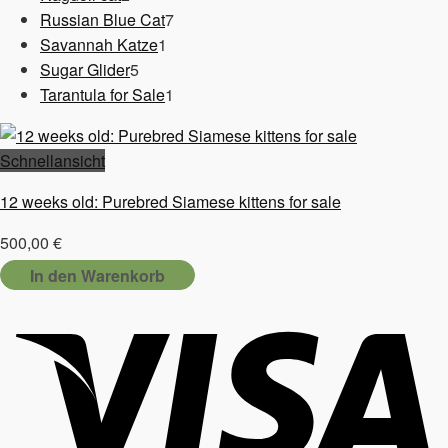
Produkte
7
Russian Blue Cat
7
1
Produkte
Savannah Katze
1
5
Produkt
Sugar Glider
5
Produkte
1
Tarantula for Sale
1
Produkt
Schnellansicht
12 weeks old: Purebred Siamese kittens for sale
500,00
€
In den Warenkorb