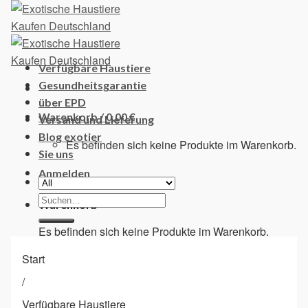
Skip
to
content
Verfügbare Haustiere
Gesundheitsgarantie
über EPD
Warenkorb /
0,00
€
Versand und Lieferung
Blog exotier
Es befinden sich keine Produkte im Warenkorb.
Sie uns
Anmelden
Suchen
Warenkorb
nach:
Es befinden sich keine Produkte im Warenkorb.
Start
/
Verfügbare Haustiere