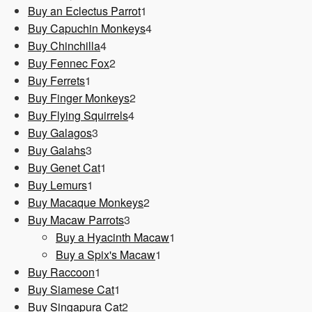
1
Produkt
Buy an Eclectus Parrot
1
Produkt
4
Buy Capuchin Monkeys
4
4
Produkte
Buy Chinchilla
4
Produkte
2
Buy Fennec Fox
2
1
Produkte
Buy Ferrets
1
Produkt
2
Buy Finger Monkeys
2
4
Produkte
Buy Flying Squirrels
4
3
Produkte
Buy Galagos
3
3
Produkte
Buy Galahs
3
Produkte
1
Buy Genet Cat
1
1
Produkt
Buy Lemurs
1
Produkt
2
Buy Macaque Monkeys
2
3
Produkte
Buy Macaw Parrots
3
Produkte
1
Buy a Hyacinth Macaw
1
1
Produkt
Buy a Spix's Macaw
1
1
Produkt
Buy Raccoon
1
Produkt
1
Buy Siamese Cat
1
Produkt
2
Buy Singapura Cat
2