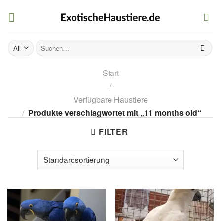
Skip
to
content
Suchen
nach:
Start
/
Verfügbare Haustiere
/
Produkte verschlagwortet mit „11 months old“
FILTER