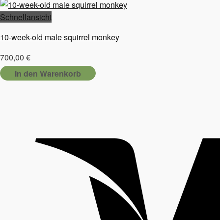
Schnellansicht
10-week-old male squirrel monkey
700,00
€
In den Warenkorb