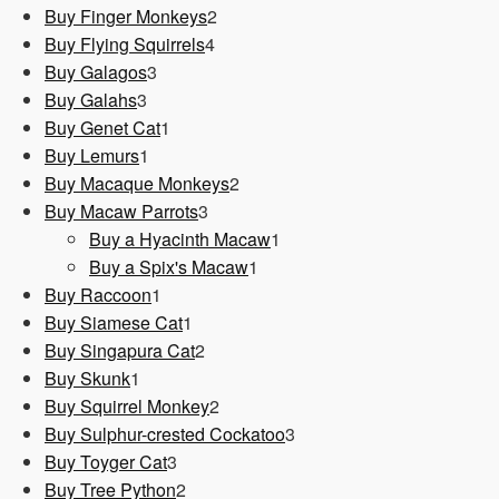
Produkt
2
Buy Finger Monkeys
2
4
Produkte
Buy Flying Squirrels
4
3
Produkte
Buy Galagos
3
3
Produkte
Buy Galahs
3
Produkte
1
Buy Genet Cat
1
1
Produkt
Buy Lemurs
1
Produkt
2
Buy Macaque Monkeys
2
3
Produkte
Buy Macaw Parrots
3
Produkte
1
Buy a Hyacinth Macaw
1
1
Produkt
Buy a Spix's Macaw
1
1
Produkt
Buy Raccoon
1
Produkt
1
Buy Siamese Cat
1
Produkt
2
Buy Singapura Cat
2
1
Produkte
Buy Skunk
1
Produkt
2
Buy Squirrel Monkey
2
Produkte
3
Buy Sulphur-crested Cockatoo
3
3
Produkte
Buy Toyger Cat
3
Produkte
2
Buy Tree Python
2