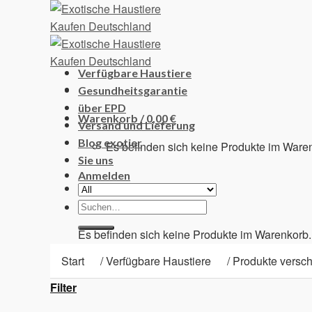
Skip
to
content
Verfügbare Haustiere
Gesundheitsgarantie
über EPD
Warenkorb /
0,00
€
Versand und Lieferung
Blog exotier
Es befinden sich keine Produkte im Ware
Sie uns
Anmelden
Suchen
Warenkorb
nach:
Es befinden sich keine Produkte im Warenkorb.
Start
/
Verfügbare Haustiere
/
Produkte versch
Filter