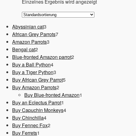
Einzelnes Ergebnis wird angezeigt
3
Abyssinian cat
3
Produkte
7
African Grey Parrots
7
3
Produkte
Amazon Parrots
3
2
Produkte
Bengal cat
2
Produkte
2
Blue-fronted Amazon parrot
2
4
Produkte
Buy a Ball Python
4
Produkte
3
Buy a Tiger Python
3
Produkte
5
Buy African Grey Parrot
5
2
Produkte
Buy Amazon Parrots
2
Produkte
1
Buy Blue-fronted Amazon
1
1
Produkt
Buy an Eclectus Parrot
1
Produkt
4
Buy Capuchin Monkeys
4
4
Produkte
Buy Chinchilla
4
Produkte
2
Buy Fennec Fox
2
1
Produkte
Buy Ferrets
1