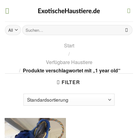
Skip
to
content
Suchen
nach:
Start
/
Verfügbare Haustiere
/
Produkte verschlagwortet mit „1 year old“
FILTER