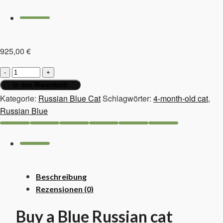
925,00
€
4-
month-
In den Warenkorb
old
Kategorie:
Russian Blue Cat
Schlagwörter:
4-month-old cat
,
cat,
Russian Blue
Russian
Blue
Menge
Beschreibung
Rezensionen (0)
Buy a Blue Russian cat