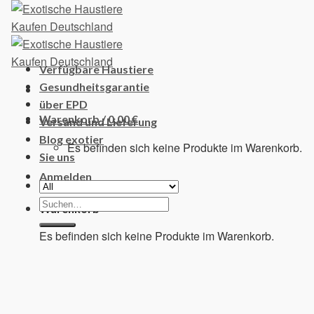
Skip
to
content
Verfügbare Haustiere
Gesundheitsgarantie
über EPD
Warenkorb /
0,00
€
Versand und Lieferung
Blog exotier
Es befinden sich keine Produkte im Warenkorb.
Sie uns
Anmelden
Suchen
Warenkorb
nach:
Es befinden sich keine Produkte im Warenkorb.