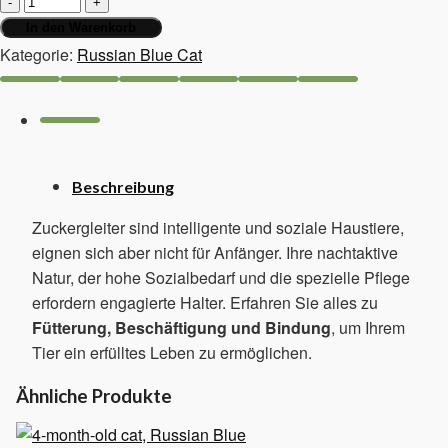
und
In den Warenkorb
Nachteile
Kategorie:
Russian Blue Cat
von
Zuckergleitern
als
Haustiere
Menge
Beschreibung
Zuckergleiter sind intelligente und soziale Haustiere,
eignen sich aber nicht für Anfänger. Ihre nachtaktive
Natur, der hohe Sozialbedarf und die spezielle Pflege
erfordern engagierte Halter. Erfahren Sie alles zu
Fütterung, Beschäftigung und Bindung
, um Ihrem
Tier ein erfülltes Leben zu ermöglichen.
Ähnliche Produkte