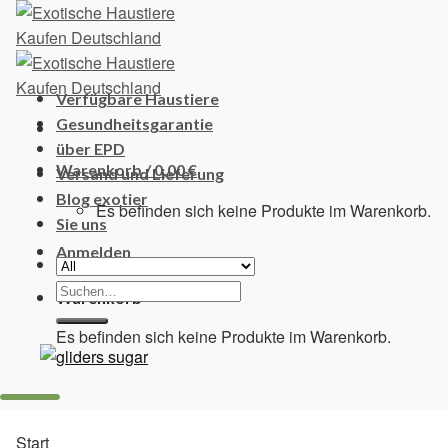
Skip
to
content
Verfügbare Haustiere
Gesundheitsgarantie
über EPD
Warenkorb /
0,00
€
Versand und Lieferung
Blog exotier
Es befinden sich keine Produkte im Warenkorb.
Sie uns
Anmelden
Suchen
Warenkorb
nach:
Es befinden sich keine Produkte im Warenkorb.
Start