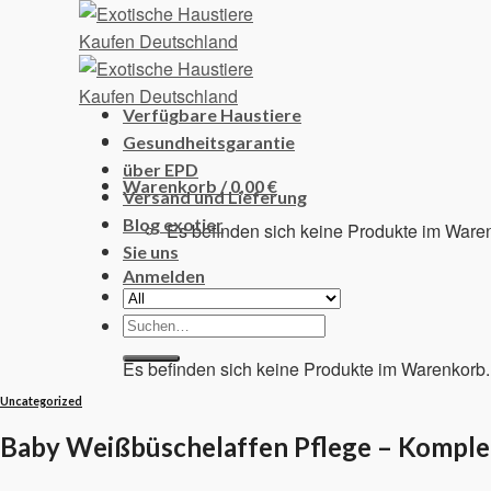
Skip
to
content
Verfügbare Haustiere
Gesundheitsgarantie
über EPD
Warenkorb /
0,00
€
Versand und Lieferung
Blog exotier
Es befinden sich keine Produkte im Ware
Sie uns
Anmelden
Suchen
Warenkorb
nach:
Es befinden sich keine Produkte im Warenkorb.
Uncategorized
Baby Weißbüschelaffen Pflege – Komple