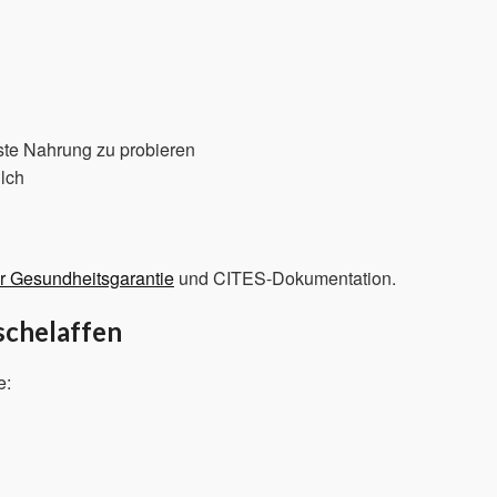
te Nahrung zu probieren
lch
er Gesundheitsgarantie
und CITES-Dokumentation.
schelaffen
e: