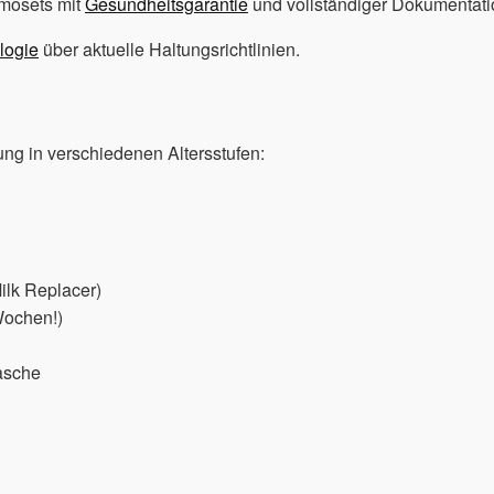
rmosets mit
Gesundheitsgarantie
und vollständiger Dokumentati
logie
über aktuelle Haltungsrichtlinien.
ung in verschiedenen Altersstufen:
ilk Replacer)
Wochen!)
lasche