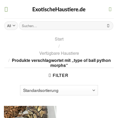
Skip
to
content
Suchen
nach:
Start
/
Verfügbare Haustiere
/
Produkte verschlagwortet mit „type of ball python
morphs“
FILTER