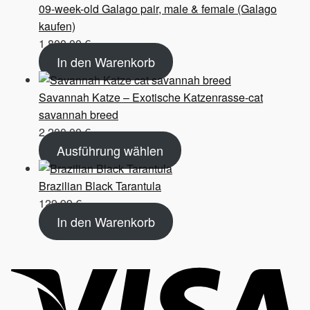
09-week-old Galago pair, male & female (Galago
kaufen)
1.800,00
€
In den Warenkorb
Savannah Katze – Exotische Katzenrasse-cat
savannah breed
2.200,00
€
Ausführung wählen
Brazilian Black Tarantula
129,99
€
In den Warenkorb