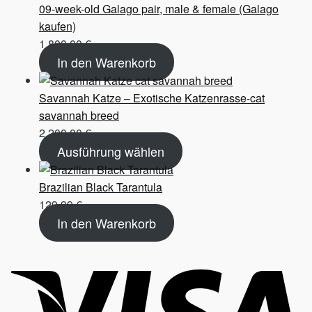
09-week-old Galago pair, male & female (Galago
kaufen)
1.800,00
€
In den Warenkorb
Savannah Katze – Exotische Katzenrasse-cat
savannah breed
2.200,00
€
Ausführung wählen
Brazilian Black Tarantula
129,99
€
In den Warenkorb